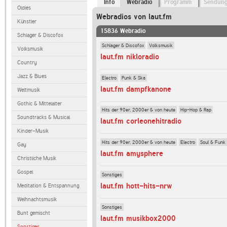
Info
Webradio
Programm
Sendun
Oldies
Webradios von laut.fm
Künstler
15836 Webradio
Schlager & Discofox
Schlager & Discofox
Volksmusik
Volksmusik
laut.fm nikloradio
Country
Jazz & Blues
Electro
Punk & Ska
laut.fm dampfkanone
Weltmusik
Gothic & Mittelalter
Hits der 90er, 2000er & von heute
Hip-Hop & Rap
Soundtracks & Musical
laut.fm corleonehitradio
Kinder-Musik
Hits der 90er, 2000er & von heute
Electro
Soul & Funk
Gay
laut.fm amysphere
Christliche Musik
Gospel
Sonstiges
laut.fm hott-hits-nrw
Meditation & Entspannung
Weihnachtsmusik
Sonstiges
Bunt gemischt
laut.fm musikbox2000
Sonstiges