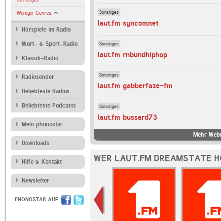
Sonstiges
Weniger Genres
laut.fm syncomnet
Hörspiele im Radio
Sonstiges
Wort- & Sport-Radio
laut.fm rnbundhiphop
Klassik-Radio
Sonstiges
Radiosender
laut.fm gabberfaze-fm
Beliebteste Radios
Beliebteste Podcasts
Sonstiges
laut.fm bussard73
Mein phonostar
Mehr Webr
Downloads
WER LAUT.FM DREAMSTATE H
Hilfe & Kontakt
Newsletter
PHONOSTAR AUF