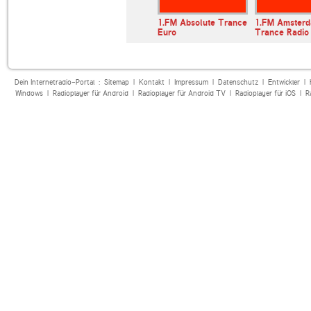
1.FM Absolute Trance
1.FM Amster
Euro
Trance Radio
Dein Internetradio-Portal :
Sitemap
|
Kontakt
|
Impressum
|
Datenschutz
|
Entwickler
|
Windows
|
Radioplayer für Android
|
Radioplayer für Android TV
|
Radioplayer für iOS
|
R