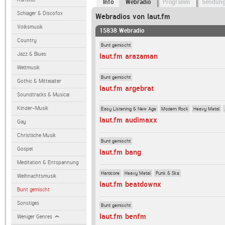
Info
Webradio
Programm
Sendun
Schlager & Discofox
Webradios von laut.fm
Volksmusik
15838 Webradio
Country
Bunt gemischt
Jazz & Blues
laut.fm arazaman
Weltmusik
Bunt gemischt
Gothic & Mittelalter
laut.fm argebrat
Soundtracks & Musical
Kinder-Musik
Easy Listening & New Age
Modern Rock
Heavy Metal
laut.fm audimaxx
Gay
Christliche Musik
Bunt gemischt
Gospel
laut.fm bang
Meditation & Entspannung
Hardcore
Heavy Metal
Punk & Ska
Weihnachtsmusik
laut.fm beatdownx
Bunt gemischt
Sonstiges
Bunt gemischt
laut.fm benfm
Weniger Genres