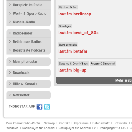
Hörspiele im Radio
Hip-Hop & Rap
laut.fm berlinrap
Wort- & Sport-Radio
Klassik-Radio
Sonstiges
laut.fm best_of_80s
Radiosender
Beliebteste Radios
Bunt gemischt
Beliebteste Podcasts
laut.fm betafm
Mein phonostar
Dubstep & Drum'n'Bass
Reggae & Dancehall
laut.fm big-up
Downloads
Mehr Webr
Hilfe & Kontakt
Newsletter
PHONOSTAR AUF
Dein Internetradio-Portal :
Sitemap
|
Kontakt
|
Impressum
|
Datenschutz
|
Entwickler
|
Windows
|
Radioplayer für Android
|
Radioplayer für Android TV
|
Radioplayer für iOS
|
R