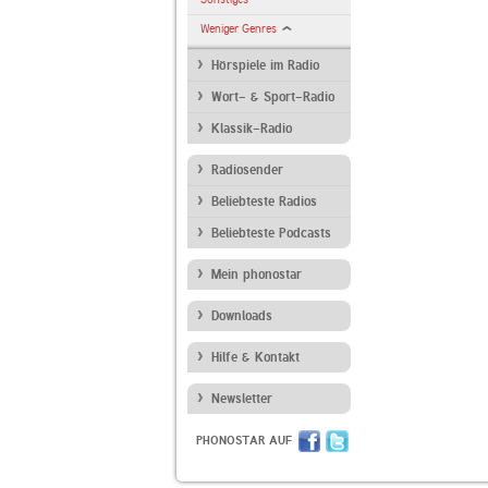
Weniger Genres
Hörspiele im Radio
Wort- & Sport-Radio
Klassik-Radio
Radiosender
Beliebteste Radios
Beliebteste Podcasts
Mein phonostar
Downloads
Hilfe & Kontakt
Newsletter
PHONOSTAR AUF