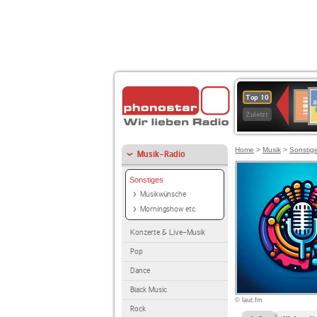
A
Deuts
Top 10
B
Kultu
Zuletzt
Home
>
Musik
>
Sonstig
Musik-Radio
Sonstiges
Musikwünsche
Morningshow etc.
Konzerte & Live-Musik
Pop
Dance
Black Music
© laut.fm
Rock