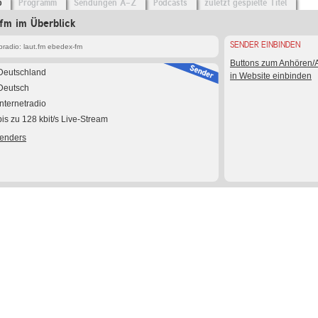
o
Programm
Sendungen A-Z
Podcasts
zuletzt gespielte Titel
fm im Überblick
SENDER EINBINDEN
radio: laut.fm ebedex-fm
Buttons zum Anhören
Deutschland
in Website einbinden
Deutsch
Internetradio
bis zu 128 kbit/s Live-Stream
Senders