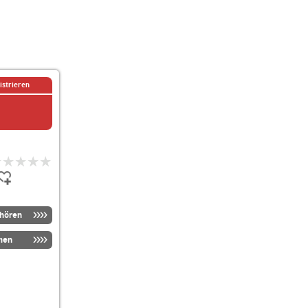
istrieren
nhören
men