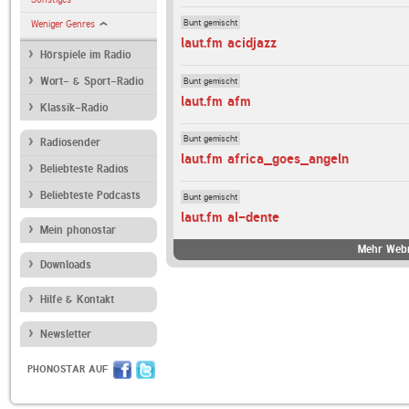
Bunt gemischt
Weniger Genres
laut.fm acidjazz
Hörspiele im Radio
Bunt gemischt
Wort- & Sport-Radio
laut.fm afm
Klassik-Radio
Bunt gemischt
Radiosender
laut.fm africa_goes_angeln
Beliebteste Radios
Beliebteste Podcasts
Bunt gemischt
laut.fm al-dente
Mein phonostar
Mehr Webr
Downloads
Hilfe & Kontakt
Newsletter
PHONOSTAR AUF