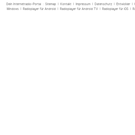
Dein Internetradio-Portal :
Sitemap
|
Kontakt
|
Impressum
|
Datenschutz
|
Entwickler
|
Windows
|
Radioplayer für Android
|
Radioplayer für Android TV
|
Radioplayer für iOS
|
R