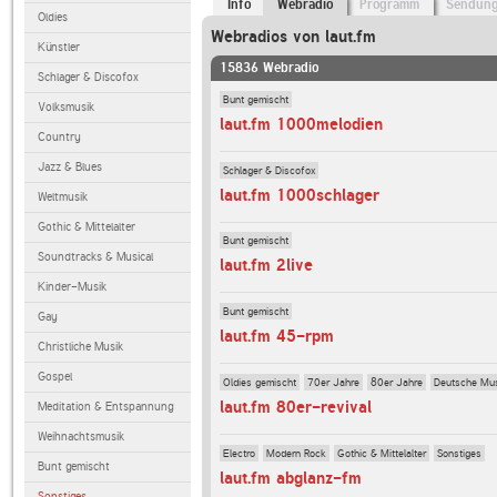
Info
Webradio
Programm
Sendun
Oldies
Webradios von laut.fm
Künstler
15836 Webradio
Schlager & Discofox
Bunt gemischt
Volksmusik
laut.fm 1000melodien
Country
Jazz & Blues
Schlager & Discofox
laut.fm 1000schlager
Weltmusik
Gothic & Mittelalter
Bunt gemischt
Soundtracks & Musical
laut.fm 2live
Kinder-Musik
Bunt gemischt
Gay
laut.fm 45-rpm
Christliche Musik
Gospel
Oldies gemischt
70er Jahre
80er Jahre
Deutsche Mu
laut.fm 80er-revival
Meditation & Entspannung
Weihnachtsmusik
Electro
Modern Rock
Gothic & Mittelalter
Sonstiges
Bunt gemischt
laut.fm abglanz-fm
Sonstiges