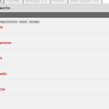
o
Programm
Sendungen A-Z
Podcasts
zuletzt gespielte Titel
aut.fm
hlager & Discofox
Klassik
Sonstiges
ie
bautzner
rk
radio
che