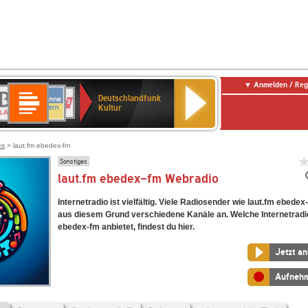
Anmelden / Reg
Deutschlandfunk
R-
ANTENNE
Deutschlandfunk
80er
SWR3
NDR
WDR
SWR
Deutschlandfunk
Kultur
LASSIK
BAYERN
90er
2
2
Kultur
Kultur
OLDIE
ANTENNE
es
> laut.fm ebedex-fm
Sonstiges
laut.fm ebedex-fm Webradio
Internetradio ist vielfältig. Viele Radiosender wie laut.fm ebedex
aus diesem Grund verschiedene Kanäle an. Welche Internetradi
ebedex-fm anbietet, findest du hier.
Jetzt a
Aufneh