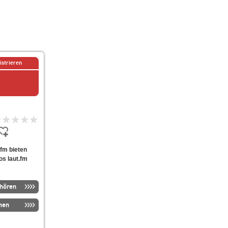
istrieren
-fm bieten
os laut.fm
nhören
men