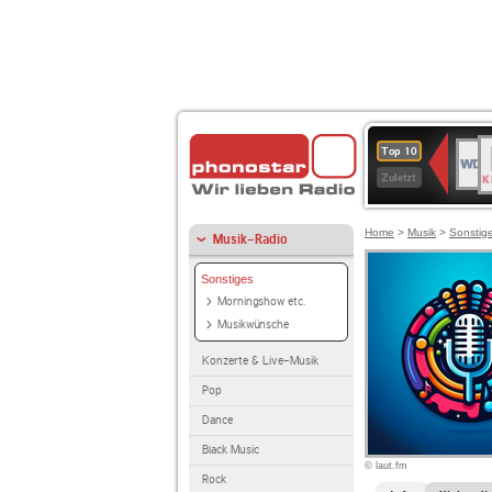
B
WDR
Top 10
K
4
Zuletzt
Home
>
Musik
>
Sonstig
Musik-Radio
Sonstiges
Morningshow etc.
Musikwünsche
Konzerte & Live-Musik
Pop
Dance
Black Music
© laut.fm
Rock