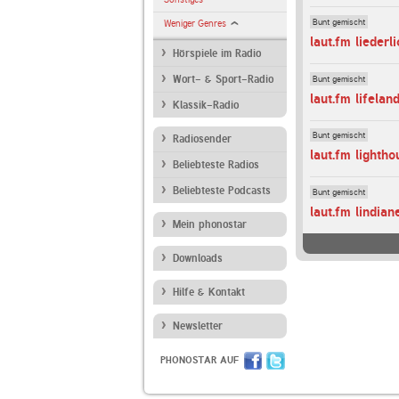
Bunt gemischt
Weniger Genres
laut.fm liederli
Hörspiele im Radio
Bunt gemischt
Wort- & Sport-Radio
laut.fm lifelan
Klassik-Radio
Bunt gemischt
Radiosender
laut.fm lightho
Beliebteste Radios
Beliebteste Podcasts
Bunt gemischt
laut.fm lindian
Mein phonostar
Downloads
Hilfe & Kontakt
Newsletter
PHONOSTAR AUF