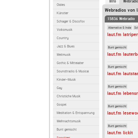
Info
Webradi
Oldies
Webradios von l
Künstler
15836 Webradio
Schlager & Discofox
Alternative & Indie
Sc
Volksmusik
laut.fm latriper
Country
Jazz & Blues
Bunt gemischt
laut.fm lauter
Weltmusik
Gothic & Mittelalter
Bunt gemischt
Soundtracks & Musical
laut.fm lautsta
Kinder-Musik
Bunt gemischt
Gay
laut.fm lebens
Christliche Musik
Gospel
Bunt gemischt
laut.fm lesewo
Meditation & Entspannung
Weihnachtsmusik
Bunt gemischt
Bunt gemischt
laut.fm lickit
Sonstiges