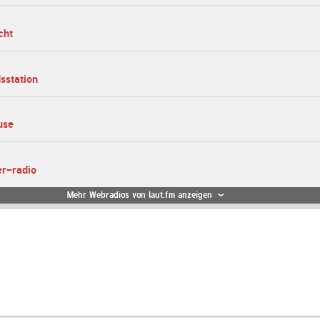
cht
dsstation
use
er-radio
Mehr Webradios von laut.fm anzeigen