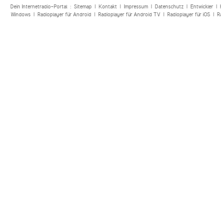
Dein Internetradio-Portal :
Sitemap
|
Kontakt
|
Impressum
|
Datenschutz
|
Entwickler
|
Windows
|
Radioplayer für Android
|
Radioplayer für Android TV
|
Radioplayer für iOS
|
R