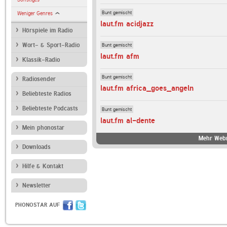
Bunt gemischt
Weniger Genres
laut.fm acidjazz
Hörspiele im Radio
Bunt gemischt
Wort- & Sport-Radio
laut.fm afm
Klassik-Radio
Bunt gemischt
Radiosender
laut.fm africa_goes_angeln
Beliebteste Radios
Beliebteste Podcasts
Bunt gemischt
laut.fm al-dente
Mein phonostar
Mehr Webr
Downloads
Hilfe & Kontakt
Newsletter
PHONOSTAR AUF