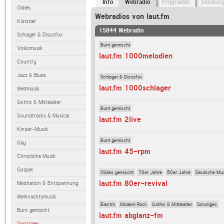
Info
Webradio
Programm
Sendun
Oldies
Webradios von laut.fm
Künstler
15844 Webradio
Schlager & Discofox
Bunt gemischt
Volksmusik
laut.fm 1000melodien
Country
Jazz & Blues
Schlager & Discofox
laut.fm 1000schlager
Weltmusik
Gothic & Mittelalter
Bunt gemischt
Soundtracks & Musical
laut.fm 2live
Kinder-Musik
Bunt gemischt
Gay
laut.fm 45-rpm
Christliche Musik
Gospel
Oldies gemischt
70er Jahre
80er Jahre
Deutsche Mu
laut.fm 80er-revival
Meditation & Entspannung
Weihnachtsmusik
Electro
Modern Rock
Gothic & Mittelalter
Sonstiges
Bunt gemischt
laut.fm abglanz-fm
Sonstiges