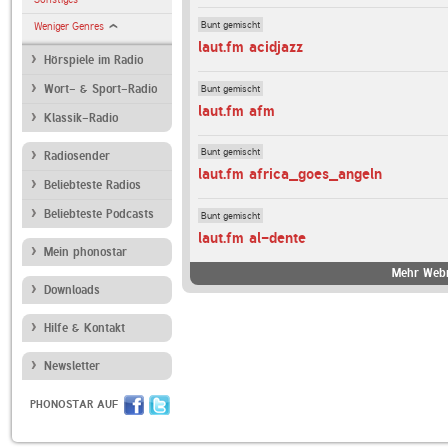
Bunt gemischt
Weniger Genres
laut.fm acidjazz
Hörspiele im Radio
Bunt gemischt
Wort- & Sport-Radio
laut.fm afm
Klassik-Radio
Bunt gemischt
Radiosender
laut.fm africa_goes_angeln
Beliebteste Radios
Beliebteste Podcasts
Bunt gemischt
laut.fm al-dente
Mein phonostar
Mehr Webr
Downloads
Hilfe & Kontakt
Newsletter
PHONOSTAR AUF