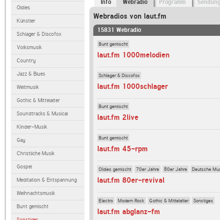
Info
Webradio
Programm
Sendun
Oldies
Webradios von laut.fm
Künstler
15831 Webradio
Schlager & Discofox
Bunt gemischt
Volksmusik
laut.fm 1000melodien
Country
Jazz & Blues
Schlager & Discofox
laut.fm 1000schlager
Weltmusik
Gothic & Mittelalter
Bunt gemischt
Soundtracks & Musical
laut.fm 2live
Kinder-Musik
Bunt gemischt
Gay
laut.fm 45-rpm
Christliche Musik
Gospel
Oldies gemischt
70er Jahre
80er Jahre
Deutsche Mu
laut.fm 80er-revival
Meditation & Entspannung
Weihnachtsmusik
Electro
Modern Rock
Gothic & Mittelalter
Sonstiges
Bunt gemischt
laut.fm abglanz-fm
Sonstiges