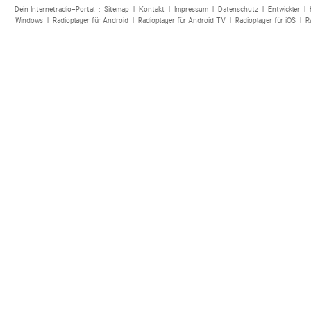
Dein Internetradio-Portal :
Sitemap
|
Kontakt
|
Impressum
|
Datenschutz
|
Entwickler
|
Windows
|
Radioplayer für Android
|
Radioplayer für Android TV
|
Radioplayer für iOS
|
R