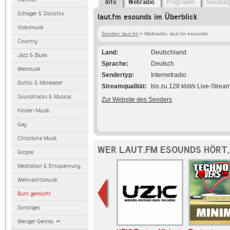
Info
Webradio
Programm
Sendun
Schlager & Discofox
laut.fm esounds im Überblick
Volksmusik
Sender: laut.fm
> Webradio: laut.fm esounds
Country
Land
Deutschland
Jazz & Blues
Sprache
Deutsch
Weltmusik
Sendertyp
Internetradio
Gothic & Mittelalter
Streamqualität
bis zu 128 kbit/s Live-Strea
Soundtracks & Musical
Zur Website des Senders
Kinder-Musik
Gay
Christliche Musik
WER LAUT.FM ESOUNDS HÖRT,
Gospel
Meditation & Entspannung
Weihnachtsmusik
Bunt gemischt
Sonstiges
Weniger Genres