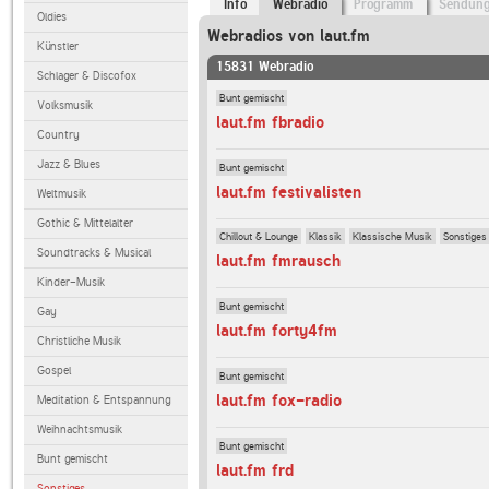
Info
Webradio
Programm
Sendun
Oldies
Webradios von laut.fm
Künstler
15831 Webradio
Schlager & Discofox
Bunt gemischt
Volksmusik
laut.fm fbradio
Country
Jazz & Blues
Bunt gemischt
laut.fm festivalisten
Weltmusik
Gothic & Mittelalter
Chillout & Lounge
Klassik
Klassische Musik
Sonstiges
Soundtracks & Musical
laut.fm fmrausch
Kinder-Musik
Bunt gemischt
Gay
laut.fm forty4fm
Christliche Musik
Gospel
Bunt gemischt
laut.fm fox-radio
Meditation & Entspannung
Weihnachtsmusik
Bunt gemischt
Bunt gemischt
laut.fm frd
Sonstiges