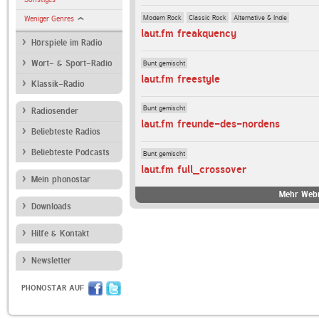
Modern Rock
Classic Rock
Alternative & Indie
Weniger Genres
laut.fm freakquency
Hörspiele im Radio
Bunt gemischt
Wort- & Sport-Radio
laut.fm freestyle
Klassik-Radio
Bunt gemischt
Radiosender
laut.fm freunde-des-nordens
Beliebteste Radios
Beliebteste Podcasts
Bunt gemischt
laut.fm full_crossover
Mein phonostar
Mehr Webr
Downloads
Hilfe & Kontakt
Newsletter
PHONOSTAR AUF