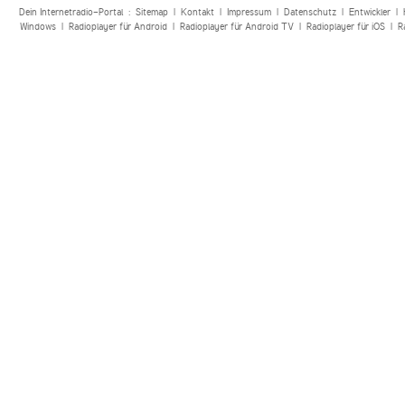
Dein Internetradio-Portal :
Sitemap
|
Kontakt
|
Impressum
|
Datenschutz
|
Entwickler
|
Windows
|
Radioplayer für Android
|
Radioplayer für Android TV
|
Radioplayer für iOS
|
R