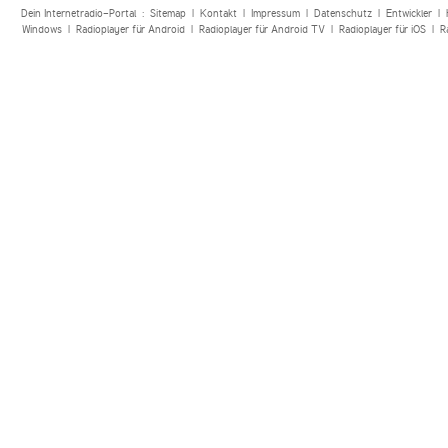
Dein Internetradio-Portal :
Sitemap
|
Kontakt
|
Impressum
|
Datenschutz
|
Entwickler
|
Windows
|
Radioplayer für Android
|
Radioplayer für Android TV
|
Radioplayer für iOS
|
R