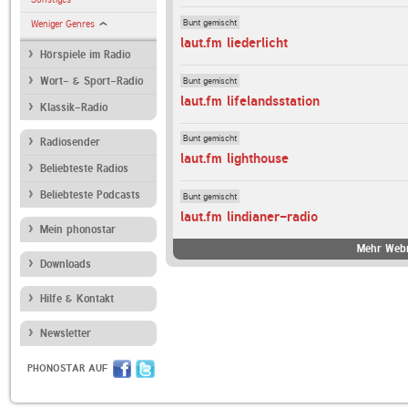
Bunt gemischt
Weniger Genres
laut.fm liederlicht
Hörspiele im Radio
Bunt gemischt
Wort- & Sport-Radio
laut.fm lifelandsstation
Klassik-Radio
Bunt gemischt
Radiosender
laut.fm lighthouse
Beliebteste Radios
Beliebteste Podcasts
Bunt gemischt
laut.fm lindianer-radio
Mein phonostar
Mehr Webr
Downloads
Hilfe & Kontakt
Newsletter
PHONOSTAR AUF