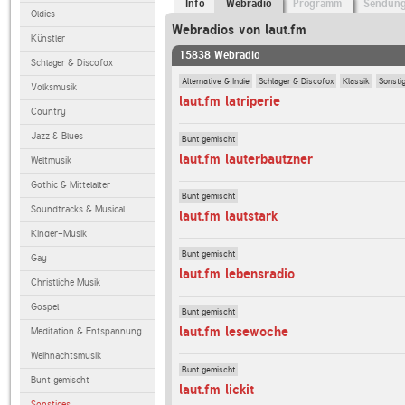
Info
Webradio
Programm
Sendun
Oldies
Webradios von laut.fm
Künstler
15838 Webradio
Schlager & Discofox
Alternative & Indie
Schlager & Discofox
Klassik
Sonsti
Volksmusik
laut.fm latriperie
Country
Jazz & Blues
Bunt gemischt
laut.fm lauterbautzner
Weltmusik
Gothic & Mittelalter
Bunt gemischt
Soundtracks & Musical
laut.fm lautstark
Kinder-Musik
Bunt gemischt
Gay
laut.fm lebensradio
Christliche Musik
Gospel
Bunt gemischt
laut.fm lesewoche
Meditation & Entspannung
Weihnachtsmusik
Bunt gemischt
Bunt gemischt
laut.fm lickit
Sonstiges