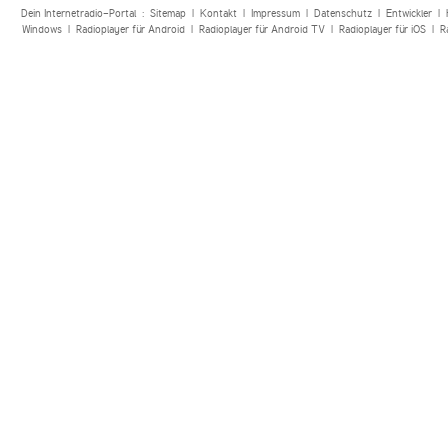
Dein Internetradio-Portal :
Sitemap
|
Kontakt
|
Impressum
|
Datenschutz
|
Entwickler
|
Windows
|
Radioplayer für Android
|
Radioplayer für Android TV
|
Radioplayer für iOS
|
R