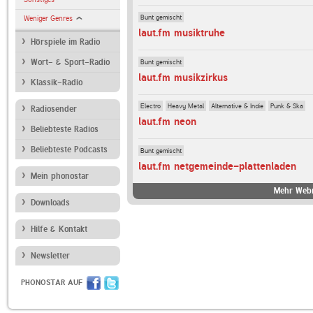
Bunt gemischt
Weniger Genres
laut.fm musiktruhe
Hörspiele im Radio
Bunt gemischt
Wort- & Sport-Radio
laut.fm musikzirkus
Klassik-Radio
Electro
Heavy Metal
Alternative & Indie
Punk & Ska
Radiosender
laut.fm neon
Beliebteste Radios
Beliebteste Podcasts
Bunt gemischt
laut.fm netgemeinde-plattenladen
Mein phonostar
Mehr Webr
Downloads
Hilfe & Kontakt
Newsletter
PHONOSTAR AUF