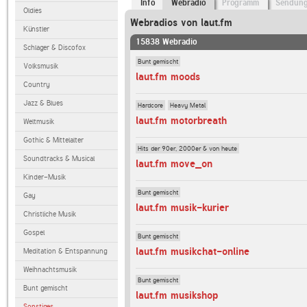
Info
Webradio
Programm
Sendun
Oldies
Webradios von laut.fm
Künstler
15838 Webradio
Schlager & Discofox
Bunt gemischt
Volksmusik
laut.fm moods
Country
Jazz & Blues
Hardcore
Heavy Metal
laut.fm motorbreath
Weltmusik
Gothic & Mittelalter
Hits der 90er, 2000er & von heute
Soundtracks & Musical
laut.fm move_on
Kinder-Musik
Bunt gemischt
Gay
laut.fm musik-kurier
Christliche Musik
Gospel
Bunt gemischt
laut.fm musikchat-online
Meditation & Entspannung
Weihnachtsmusik
Bunt gemischt
Bunt gemischt
laut.fm musikshop
Sonstiges