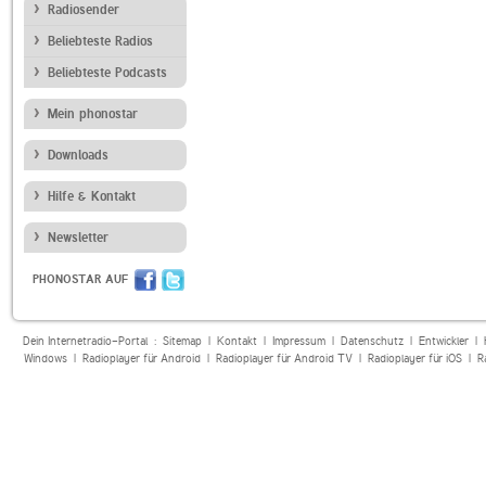
Radiosender
Beliebteste Radios
Beliebteste Podcasts
Mein phonostar
Downloads
Hilfe & Kontakt
Newsletter
PHONOSTAR AUF
Dein Internetradio-Portal :
Sitemap
|
Kontakt
|
Impressum
|
Datenschutz
|
Entwickler
|
Windows
|
Radioplayer für Android
|
Radioplayer für Android TV
|
Radioplayer für iOS
|
R