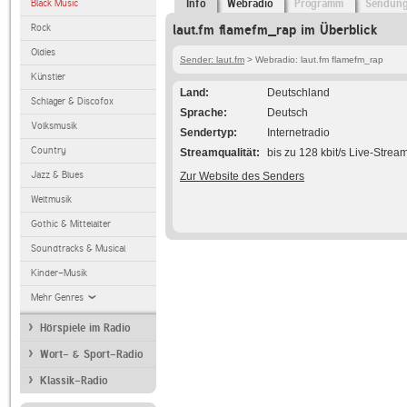
Black Music
Info
Webradio
Programm
Sendun
Rock
laut.fm flamefm_rap im Überblick
Oldies
Sender: laut.fm
> Webradio: laut.fm flamefm_rap
Künstler
Land
Deutschland
Schlager & Discofox
Sprache
Deutsch
Volksmusik
Sendertyp
Internetradio
Country
Streamqualität
bis zu 128 kbit/s Live-Strea
Jazz & Blues
Zur Website des Senders
Weltmusik
Gothic & Mittelalter
Soundtracks & Musical
Kinder-Musik
Mehr Genres
Hörspiele im Radio
Wort- & Sport-Radio
Klassik-Radio