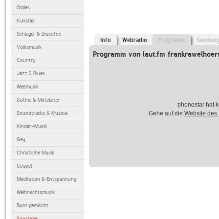
Oldies
Künstler
Schlager & Discofox
Info
Webradio
Programm
Sendun
Volksmusik
Programm von laut.fm frankrawelhoers
Country
Jazz & Blues
Weltmusik
Gothic & Mittelalter
phonostar hat k
Soundtracks & Musical
Gehe auf die
Website des
Kinder-Musik
Gay
Christliche Musik
Gospel
Meditation & Entspannung
Weihnachtsmusik
Bunt gemischt
Sonstiges