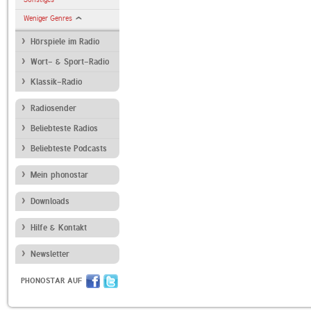
Weniger Genres
Hörspiele im Radio
Wort- & Sport-Radio
Klassik-Radio
Radiosender
Beliebteste Radios
Beliebteste Podcasts
Mein phonostar
Downloads
Hilfe & Kontakt
Newsletter
PHONOSTAR AUF