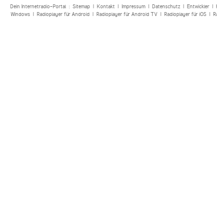
Dein Internetradio-Portal :
Sitemap
|
Kontakt
|
Impressum
|
Datenschutz
|
Entwickler
|
Windows
|
Radioplayer für Android
|
Radioplayer für Android TV
|
Radioplayer für iOS
|
R