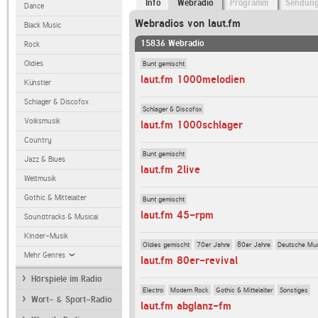
Info
Webradio
Programm
Sendun
Dance
Webradios von laut.fm
Black Music
15836 Webradio
Rock
Bunt gemischt
Oldies
laut.fm 1000melodien
Künstler
Schlager & Discofox
Schlager & Discofox
Volksmusik
laut.fm 1000schlager
Country
Bunt gemischt
Jazz & Blues
laut.fm 2live
Weltmusik
Gothic & Mittelalter
Bunt gemischt
laut.fm 45-rpm
Soundtracks & Musical
Kinder-Musik
Oldies gemischt
70er Jahre
80er Jahre
Deutsche Mu
Mehr Genres
laut.fm 80er-revival
Hörspiele im Radio
Electro
Modern Rock
Gothic & Mittelalter
Sonstiges
Wort- & Sport-Radio
laut.fm abglanz-fm