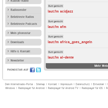
Klassik-Radio
Bunt gemischt
Radiosender
laut.fm acidjazz
Beliebteste Radios
Bunt gemischt
Beliebteste Podcasts
laut.fm afm
Mein phonostar
Bunt gemischt
laut.fm africa_goes_angeln
Downloads
Hilfe & Kontakt
Bunt gemischt
laut.fm al-dente
Newsletter
Mehr Webr
PHONOSTAR AUF
Dein Internetradio-Portal :
Sitemap
|
Kontakt
|
Impressum
|
Datenschutz
|
Entwickler
|
Windows
|
Radioplayer für Android
|
Radioplayer für Android TV
|
Radioplayer für iOS
|
R