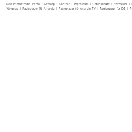
Dein Internetradio-Portal :
Sitemap
|
Kontakt
|
Impressum
|
Datenschutz
|
Entwickler
|
Windows
|
Radioplayer für Android
|
Radioplayer für Android TV
|
Radioplayer für iOS
|
R