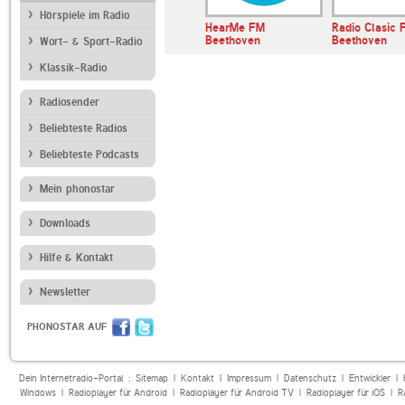
Hörspiele im Radio
HearMe FM
Radio Clasic 
Beethoven
Beethoven
Wort- & Sport-Radio
Klassik-Radio
Radiosender
Beliebteste Radios
Beliebteste Podcasts
Mein phonostar
Downloads
Hilfe & Kontakt
Newsletter
PHONOSTAR AUF
Dein Internetradio-Portal :
Sitemap
|
Kontakt
|
Impressum
|
Datenschutz
|
Entwickler
|
Windows
|
Radioplayer für Android
|
Radioplayer für Android TV
|
Radioplayer für iOS
|
R