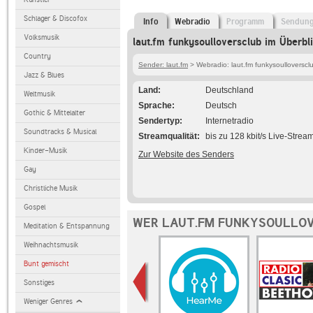
Schlager & Discofox
Info
Webradio
Programm
Sendun
Volksmusik
laut.fm funkysoulloversclub im Überbl
Country
Sender: laut.fm
> Webradio: laut.fm funkysoulloverscl
Jazz & Blues
Land
Deutschland
Weltmusik
Sprache
Deutsch
Gothic & Mittelalter
Sendertyp
Internetradio
Soundtracks & Musical
Streamqualität
bis zu 128 kbit/s Live-Strea
Kinder-Musik
Zur Website des Senders
Gay
Christliche Musik
Gospel
WER LAUT.FM FUNKYSOULLOV
Meditation & Entspannung
Weihnachtsmusik
Bunt gemischt
Sonstiges
Weniger Genres