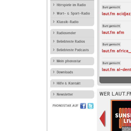
Hörspiele im Radio
Bunt gemischt
laut.fm acidjaz
Wort- & Sport-Radio
Klassik-Radio
Bunt gemischt
laut.fm afm
Radiosender
Beliebteste Radios
Bunt gemischt
Beliebteste Podcasts
laut.fm africa
Mein phonostar
Bunt gemischt
laut.fm al-den
Downloads
Hilfe & Kontakt
WER LAUT.F
Newsletter
PHONOSTAR AUF