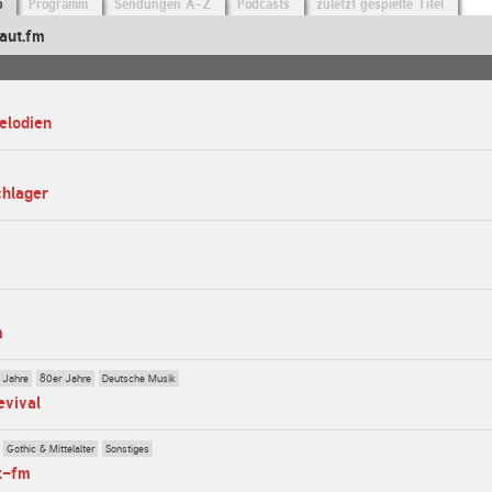
o
Programm
Sendungen A-Z
Podcasts
zuletzt gespielte Titel
aut.fm
elodien
chlager
m
 Jahre
80er Jahre
Deutsche Musik
evival
Gothic & Mittelalter
Sonstiges
z-fm