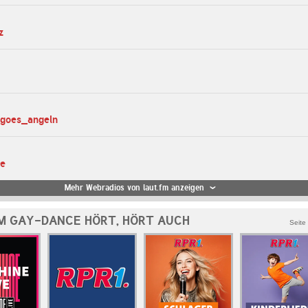
z
_goes_angeln
te
Mehr Webradios von laut.fm anzeigen
M GAY-DANCE HÖRT, HÖRT AUCH
Seite