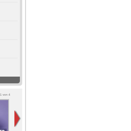
1
von
4