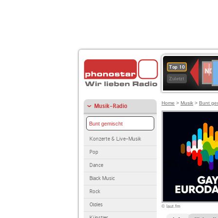
D
NDR
Top 10
2
Zuletzt
Home
>
Musik
>
Bunt ge
Musik-Radio
Bunt gemischt
Konzerte & Live-Musik
Pop
Dance
Black Music
Rock
Oldies
© laut.fm
Künstler