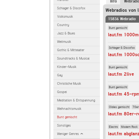
Info
Webradi
Schlager & Discofox
Webradios von l
Volksmusik
15836 Webradio
Country
Bunt gemischt
Jazz & Blues
laut.fm 1000m
Weltmusik
Schlager & Discofox
Gothic & Mittelalter
laut.fm 1000s
Soundtracks & Musical
Kinder-Musik
Bunt gemischt
laut.fm 2live
Gay
Christliche Musik
Bunt gemischt
Gospel
laut.fm 45-rp
Meditation & Entspannung
Oldies gemischt
70er
Weihnachtsmusik
laut.fm 80er-r
Bunt gemischt
Sonstiges
Electro
Modern Rock
laut.fm abglan
Weniger Genres