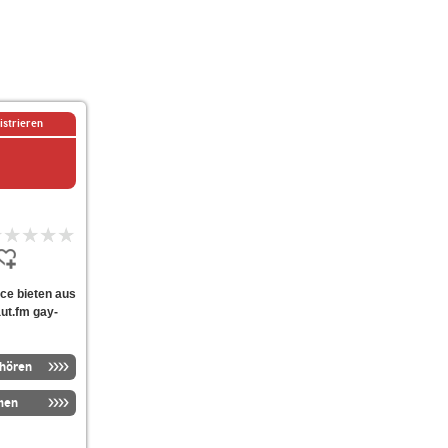
istrieren
nce bieten aus
ut.fm gay-
nhören
men