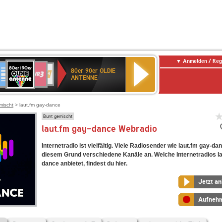
Anmelden / Reg
80er
eutschlandfunk
SWR3
WDR
SWR
80er 90er OLDIE
90er
4
Kultur
ANTENNE
OLDIE
ANTENNE
mischt
> laut.fm gay-dance
Bunt gemischt
laut.fm gay-dance Webradio
Internetradio ist vielfältig. Viele Radiosender wie laut.fm gay-da
diesem Grund verschiedene Kanäle an. Welche Internetradios la
dance anbietet, findest du hier.
Jetzt a
Aufneh