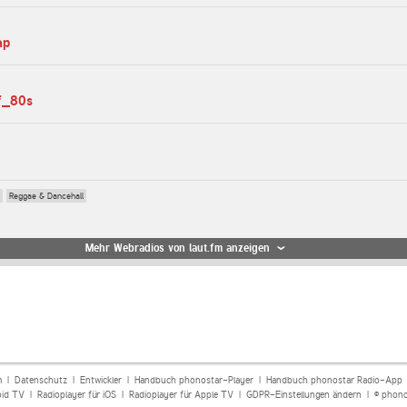
ap
of_80s
Reggae & Dancehall
Mehr Webradios von laut.fm anzeigen
m
|
Datenschutz
|
Entwickler
|
Handbuch phonostar-Player
|
Handbuch phonostar Radio-App
oid TV
|
Radioplayer für iOS
|
Radioplayer für Apple TV
|
GDPR-Einstellungen ändern
| © phono