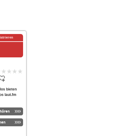
istrieren
nlos bieten
os laut.fm
nhören
men