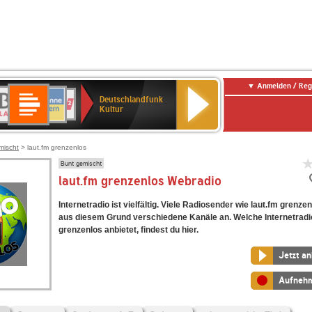
Anmelden / Reg
Deutschlandfunk
R-
ANTENNE
Deutschlandfunk
80er
SWR3
NDR
WDR
SWR
Deutschlandfunk
Kultur
LASSIK
BAYERN
90er
2
2
Kultur
Kultur
OLDIE
ANTENNE
mischt
> laut.fm grenzenlos
Bunt gemischt
laut.fm grenzenlos Webradio
Internetradio ist vielfältig. Viele Radiosender wie laut.fm grenze
aus diesem Grund verschiedene Kanäle an. Welche Internetradi
grenzenlos anbietet, findest du hier.
Jetzt a
Aufneh