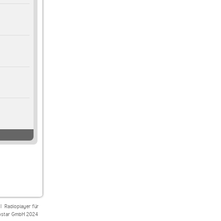
|
Radioplayer für
star GmbH 2024