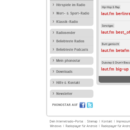
Hörspiele im Radio
Hip-Hop & Rap
laut.fm berlinr
Wort- & Sport-Radio
Klassik-Radio
Sonstiges
laut.fm best_
Radiosender
Beliebteste Radios
Bunt gemischt
Beliebteste Podcasts
laut.fm betafm
Mein phonostar
Dubstep & Drum'n'Bass
laut.fm big-up
Downloads
Hilfe & Kontakt
Newsletter
PHONOSTAR AUF
Dein Internetradio-Portal :
Sitemap
|
Kontakt
|
Impressu
Windows
|
Radioplayer für Android
|
Radioplayer für Andr