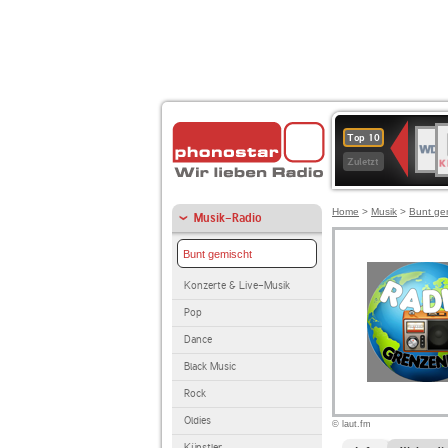
B
WDR
Top 10
K
4
Zuletzt
Home
>
Musik
>
Bunt ge
Musik-Radio
Bunt gemischt
Konzerte & Live-Musik
Pop
Dance
Black Music
Rock
Oldies
© laut.fm
Künstler