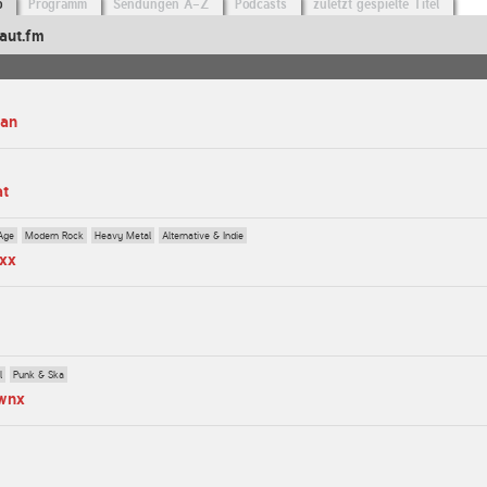
o
Programm
Sendungen A-Z
Podcasts
zuletzt gespielte Titel
aut.fm
man
at
Age
Modern Rock
Heavy Metal
Alternative & Indie
axx
l
Punk & Ska
ownx