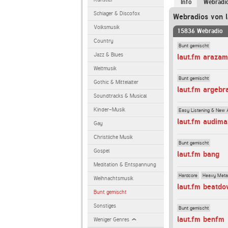
Info
Webradi
Schlager & Discofox
Webradios von l
Volksmusik
15836 Webradio
Country
Bunt gemischt
Jazz & Blues
laut.fm araza
Weltmusik
Bunt gemischt
Gothic & Mittelalter
laut.fm argebr
Soundtracks & Musical
Kinder-Musik
Easy Listening & New 
laut.fm audim
Gay
Christliche Musik
Bunt gemischt
Gospel
laut.fm bang
Meditation & Entspannung
Hardcore
Heavy Meta
Weihnachtsmusik
laut.fm beatd
Bunt gemischt
Sonstiges
Bunt gemischt
laut.fm benfm
Weniger Genres