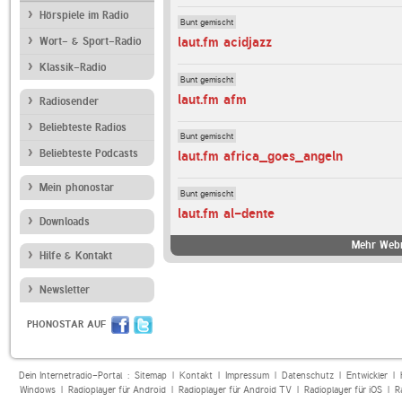
Hörspiele im Radio
Bunt gemischt
laut.fm acidjazz
Wort- & Sport-Radio
Klassik-Radio
Bunt gemischt
laut.fm afm
Radiosender
Beliebteste Radios
Bunt gemischt
Beliebteste Podcasts
laut.fm africa_goes_angeln
Mein phonostar
Bunt gemischt
laut.fm al-dente
Downloads
Mehr Webr
Hilfe & Kontakt
Newsletter
PHONOSTAR AUF
Dein Internetradio-Portal :
Sitemap
|
Kontakt
|
Impressum
|
Datenschutz
|
Entwickler
|
Windows
|
Radioplayer für Android
|
Radioplayer für Android TV
|
Radioplayer für iOS
|
R