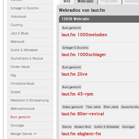
Info
Webradio
Programm
Sendun
Schlager & Discofox
Webradios von laut.fm
Volksmusik
15838 Webradio
Country
Bunt gemischt
Jazz & Blues
laut.fm 1000melodien
Weltmusik
Schlager & Discofox
Gothic & Mittelalter
laut.fm 1000schlager
Soundtracks & Musical
Kinder-Musik
Bunt gemischt
laut.fm 2live
Gay
Christliche Musik
Bunt gemischt
Gospel
laut.fm 45-rpm
Meditation & Entspannung
Oldies gemischt
70er Jahre
80er Jahre
Deutsche Mu
Weihnachtsmusik
laut.fm 80er-revival
Bunt gemischt
Sonstiges
Electro
Modern Rock
Gothic & Mittelalter
Sonstiges
laut.fm abglanz-fm
Weniger Genres