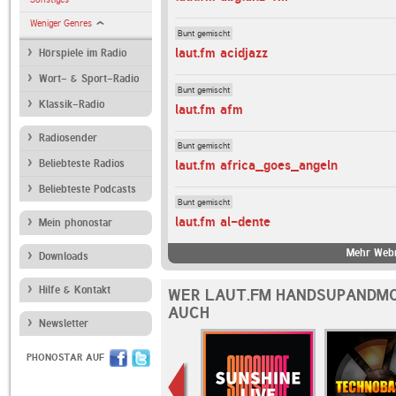
Weniger Genres
Bunt gemischt
laut.fm acidjazz
Hörspiele im Radio
Wort- & Sport-Radio
Bunt gemischt
Klassik-Radio
laut.fm afm
Radiosender
Bunt gemischt
Beliebteste Radios
laut.fm africa_goes_angeln
Beliebteste Podcasts
Bunt gemischt
laut.fm al-dente
Mein phonostar
Mehr Webr
Downloads
Hilfe & Kontakt
WER LAUT.FM HANDSUPANDMO
AUCH
Newsletter
PHONOSTAR AUF