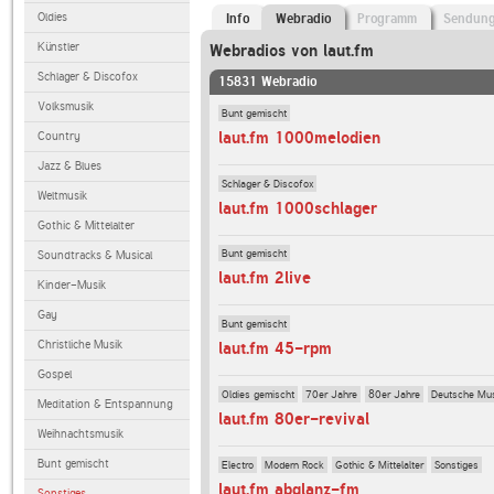
Oldies
Info
Webradio
Programm
Sendun
Künstler
Webradios von laut.fm
Schlager & Discofox
15831 Webradio
Volksmusik
Bunt gemischt
laut.fm 1000melodien
Country
Jazz & Blues
Schlager & Discofox
Weltmusik
laut.fm 1000schlager
Gothic & Mittelalter
Bunt gemischt
Soundtracks & Musical
laut.fm 2live
Kinder-Musik
Gay
Bunt gemischt
Christliche Musik
laut.fm 45-rpm
Gospel
Oldies gemischt
70er Jahre
80er Jahre
Deutsche Mu
Meditation & Entspannung
laut.fm 80er-revival
Weihnachtsmusik
Bunt gemischt
Electro
Modern Rock
Gothic & Mittelalter
Sonstiges
laut.fm abglanz-fm
Sonstiges