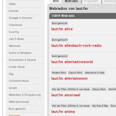
Info
Webradio
Programm
Sendun
Oldies
Webradios von laut.fm
Künstler
15844 Webradio
Schlager & Discofox
Bunt gemischt
Volksmusik
laut.fm alive
Country
Jazz & Blues
Bunt gemischt
laut.fm allenbach-rock-radio
Weltmusik
Gothic & Mittelalter
Bunt gemischt
Soundtracks & Musical
laut.fm alternativeworld
Kinder-Musik
Modern Rock
Classic Rock
Alternative & Indie
Gay
laut.fm altertainment
Christliche Musik
Gospel
Hits der 90er, 2000er & von heute
Classic Rock
Hard R
laut.fm amorsaal
Meditation & Entspannung
Weihnachtsmusik
Hits der 90er, 2000er & von heute
Hip-Hop & Rap
Sons
Bunt gemischt
laut.fm anima
Sonstiges