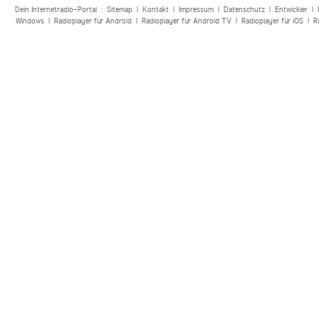
Dein Internetradio-Portal :
Sitemap
|
Kontakt
|
Impressum
|
Datenschutz
|
Entwickler
|
Windows
|
Radioplayer für Android
|
Radioplayer für Android TV
|
Radioplayer für iOS
|
R