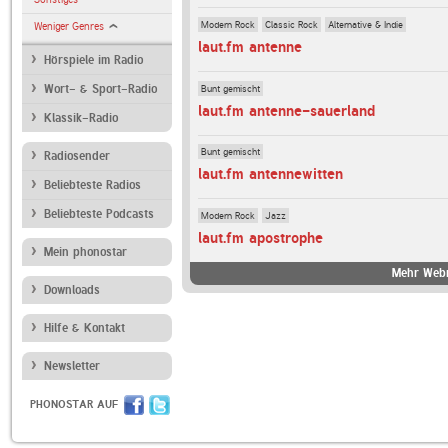
Modern Rock
Classic Rock
Alternative & Indie
Weniger Genres
laut.fm antenne
Hörspiele im Radio
Bunt gemischt
Wort- & Sport-Radio
laut.fm antenne-sauerland
Klassik-Radio
Bunt gemischt
Radiosender
laut.fm antennewitten
Beliebteste Radios
Beliebteste Podcasts
Modern Rock
Jazz
laut.fm apostrophe
Mein phonostar
Mehr Webr
Downloads
Hilfe & Kontakt
Newsletter
PHONOSTAR AUF