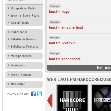
Mehr Genres
Sonstiges
Hörspiele im Radio
laut.fm hugo
Wort- & Sport-Radio
Sonstiges
Klassik-Radio
laut.fm emscherland
Radiosender
Sonstiges
Beliebteste Radios
laut.fm brotovic
Beliebteste Podcasts
Sonstiges
Mein phonostar
laut.fm zechenpark
Downloads
Mehr Webr
Hilfe & Kontakt
WER LAUT.FM HARDCOREMUSI
Newsletter
PHONOSTAR AUF