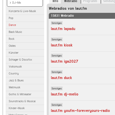
Info
Webradio
Programm
Sendun
DJ-Mix
Webradios von laut.fm
Konzerte & Live-Musik
15831 Webradio
Pop
Sonstiges
Dance
laut.fm lapadu
Black Music
Rock
Sonstiges
laut.fm kiosk
Oldies
Künstler
Sonstiges
Schlager & Discofox
laut.fm iga2027
Volksmusik
Sonstiges
Country
laut.fm duck
Jazz & Blues
Weltmusik
Sonstiges
laut.fm dj-melio
Gothic & Mittelalter
Soundtracks & Musical
Sonstiges
Kinder-Musik
laut.fm youfm-foreveryours-radio