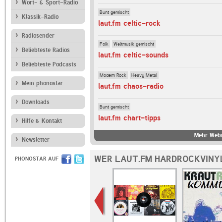
Wort- & Sport-Radio
Bunt gemischt
Klassik-Radio
laut.fm celtic-rock
Radiosender
Folk
Weltmusik gemischt
Beliebteste Radios
laut.fm celtic-sounds
Beliebteste Podcasts
Modern Rock
Heavy Metal
Mein phonostar
laut.fm chaos-radio
Downloads
Bunt gemischt
laut.fm chart-tipps
Hilfe & Kontakt
Mehr Webr
Newsletter
WER LAUT.FM HARDROCKVINYL
PHONOSTAR AUF