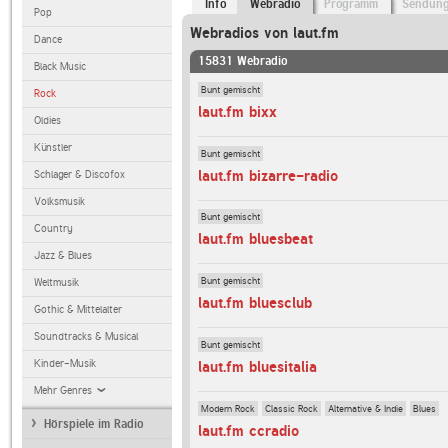
Info
Webradio
Programm
Sendun
Pop
Webradios von laut.fm
Dance
15831 Webradio
Black Music
Bunt gemischt
Rock
laut.fm bixx
Oldies
Künstler
Bunt gemischt
laut.fm bizarre-radio
Schlager & Discofox
Volksmusik
Bunt gemischt
Country
laut.fm bluesbeat
Jazz & Blues
Bunt gemischt
Weltmusik
laut.fm bluesclub
Gothic & Mittelalter
Soundtracks & Musical
Bunt gemischt
Kinder-Musik
laut.fm bluesitalia
Mehr Genres
Modern Rock
Classic Rock
Alternative & Indie
Blues
Hörspiele im Radio
laut.fm ccradio