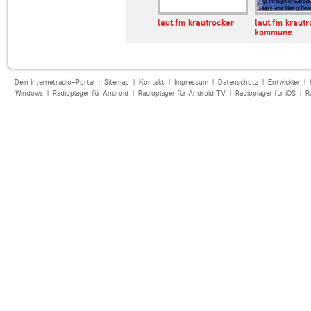
Radio Nova
laut.fm krautrocker
laut.fm kraut
kommune
Dein Internetradio-Portal :
Sitemap
|
Kontakt
|
Impressum
|
Datenschutz
|
Entwickler
|
Windows
|
Radioplayer für Android
|
Radioplayer für Android TV
|
Radioplayer für iOS
|
R