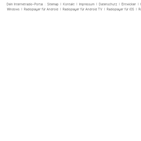
Dein Internetradio-Portal :
Sitemap
|
Kontakt
|
Impressum
|
Datenschutz
|
Entwickler
|
Windows
|
Radioplayer für Android
|
Radioplayer für Android TV
|
Radioplayer für iOS
|
R