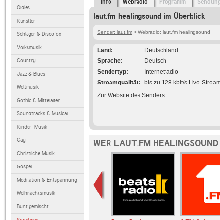
Info
Webradio
Programm
Sendun
Oldies
laut.fm healingsound im Überblick
Künstler
Sender: laut.fm
> Webradio: laut.fm healingsound
Schlager & Discofox
Volksmusik
Land
Deutschland
Country
Sprache
Deutsch
Sendertyp
Internetradio
Jazz & Blues
Streamqualität
bis zu 128 kbit/s Live-Strea
Weltmusik
Zur Website des Senders
Gothic & Mittelalter
Soundtracks & Musical
Kinder-Musik
Gay
WER LAUT.FM HEALINGSOUND 
Christliche Musik
Gospel
Meditation & Entspannung
Weihnachtsmusik
Bunt gemischt
Sonstiges