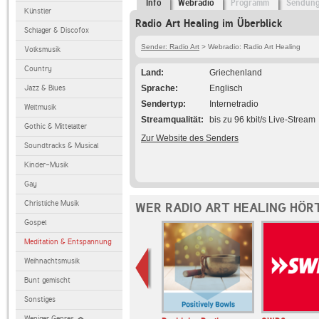
Info
Webradio
Programm
Sendun
Künstler
Radio Art Healing im Überblick
Schlager & Discofox
Sender: Radio Art
> Webradio: Radio Art Healing
Volksmusik
Country
Land
Griechenland
Jazz & Blues
Sprache
Englisch
Sendertyp
Internetradio
Weltmusik
Streamqualität
bis zu 96 kbit/s Live-Stream
Gothic & Mittelalter
Zur Website des Senders
Soundtracks & Musical
Kinder-Musik
Gay
Christliche Musik
WER RADIO ART HEALING HÖR
Gospel
Meditation & Entspannung
Weihnachtsmusik
Bunt gemischt
Sonstiges
Weniger Genres