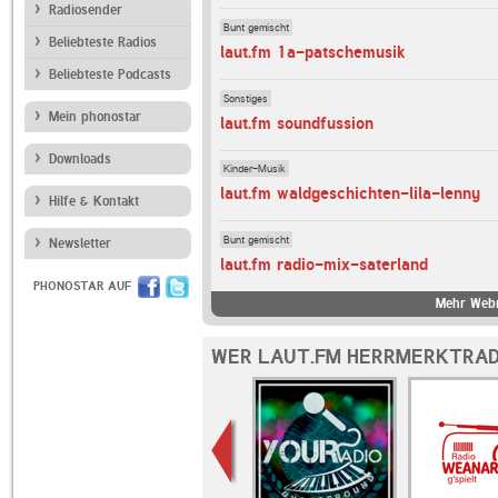
Radiosender
Bunt gemischt
Beliebteste Radios
laut.fm 1a-patschemusik
Beliebteste Podcasts
Sonstiges
Mein phonostar
laut.fm soundfussion
Downloads
Kinder-Musik
laut.fm waldgeschichten-lila-lenny
Hilfe & Kontakt
Bunt gemischt
Newsletter
laut.fm radio-mix-saterland
PHONOSTAR AUF
Mehr Webr
WER LAUT.FM HERRMERKTRAD