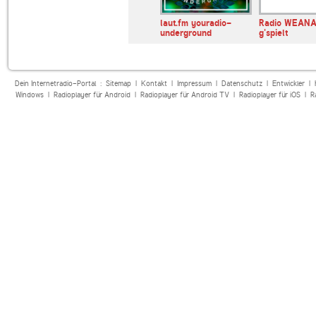
OB!
WDR 5
laut.fm youradio-
Radio WEAN
underground
g'spielt
Dein Internetradio-Portal :
Sitemap
|
Kontakt
|
Impressum
|
Datenschutz
|
Entwickler
|
Windows
|
Radioplayer für Android
|
Radioplayer für Android TV
|
Radioplayer für iOS
|
R