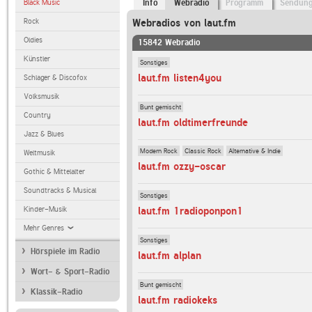
Black Music
Info
Webradio
Programm
Sendun
Rock
Webradios von laut.fm
Oldies
15842 Webradio
Künstler
Sonstiges
laut.fm listen4you
Schlager & Discofox
Volksmusik
Bunt gemischt
Country
laut.fm oldtimerfreunde
Jazz & Blues
Modern Rock
Classic Rock
Alternative & Indie
Weltmusik
laut.fm ozzy-oscar
Gothic & Mittelalter
Soundtracks & Musical
Sonstiges
Kinder-Musik
laut.fm 1radioponpon1
Mehr Genres
Sonstiges
Hörspiele im Radio
laut.fm alplan
Wort- & Sport-Radio
Bunt gemischt
Klassik-Radio
laut.fm radiokeks