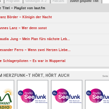
o
Programm
Sendungen A-Z
Podcasts
zuletzt gespielte Titel
e Titel - Playlist von laut.fm
anz Börder - Königin der Nacht
annes Lanz - Wer denn sonst
21:46 Uhr - Claudia Jung - Mein Plan fürs nächste Leben
21:45 Uhr - Alexander Ferro - Wenn zwei Herzen Liebe spuern
e Schlagerpiloten - Es war in Wuppertal
M HERZFUNK-T HÖRT, HÖRT AUCH
Seite