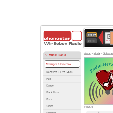
D
BR-
Top 10
Ku
KLAS
Zuletzt
Home
>
Musik
>
Schlage
Musik-Radio
Schlager & Discofox
Konzerte & Live-Musik
Pop
Dance
Black Music
Rock
Oldies
© laut.fm
Künstler