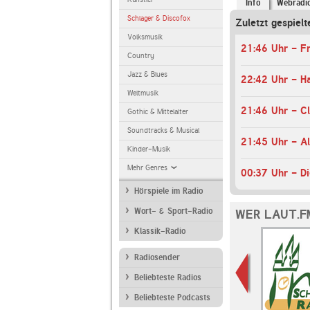
Info
Webradi
Schlager & Discofox
Zuletzt gespielt
Volksmusik
21:46 Uhr - Fr
Country
Jazz & Blues
22:42 Uhr - H
Weltmusik
Gothic & Mittelalter
Soundtracks & Musical
Kinder-Musik
Mehr Genres
00:37 Uhr - Di
Hörspiele im Radio
Wort- & Sport-Radio
WER LAUT.F
Klassik-Radio
Radiosender
Beliebteste Radios
Beliebteste Podcasts