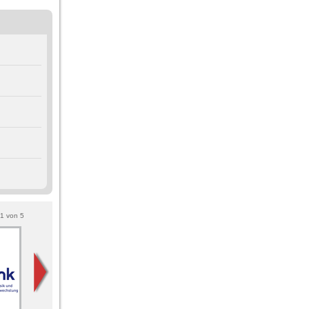
1
von
5