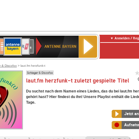
Anmelden / Reg
ANTENNE
eutschlandfunk
WDR
Deutschlandfunk
80er
SWR3
WDR
NDR
SWR
BAYERN
ANTENNE BAYERN
ltur
2
SIK
90er
4
2
Kultur
OLDIE
ANTENNE
r & Discofox
> laut.fm herzfunk-t
Schlager & Discofox
laut.fm herzfunk-t zuletzt gespielte Titel
Du suchst nach dem Namen eines Liedes, das du bei laut.fm her
gehört hast? Hier findest du ihn! Unsere Playlist enthält die Lied
Tage.
Jetzt a
Aufneh