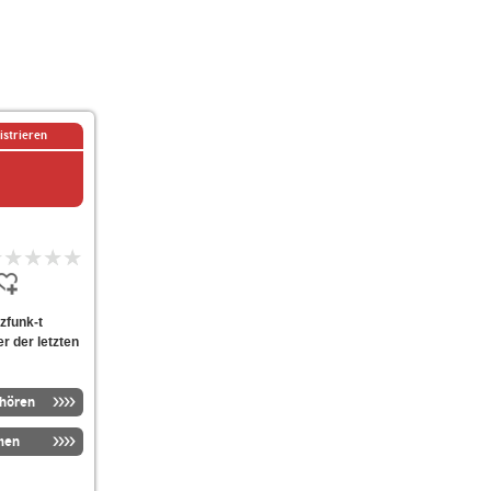
istrieren
zfunk-t
er der letzten
nhören
men