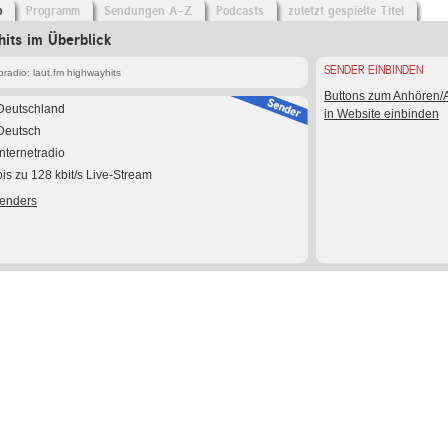
o
Programm
Sendungen A-Z
Podcasts
zuletzt gespielte Titel
hits im Überblick
SENDER EINBINDEN
radio: laut.fm highwayhits
Buttons zum Anhören
Deutschland
in Website einbinden
Deutsch
Internetradio
bis zu 128 kbit/s Live-Stream
Senders