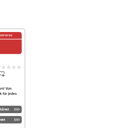
istrieren
ben! Von
k für jedes
nhören
men