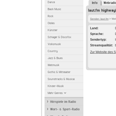
Dance
Info
Webradi
Black Music
laut.fm highway
Rock
Sender: laut.fm
> Web
Oldies
Land
Künstler
Sprache
Schlager & Discofox
Sendertyp
Volksmusik
Streamqualität
Country
Zur Website des 
Jazz & Blues
Weltmusik
Gothic & Mittelalter
Soundtracks & Musical
Kinder-Musik
Mehr Genres
Hörspiele im Radio
Wort- & Sport-Radio