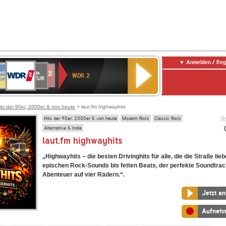
Anmelden / Reg
WDR
NTENNE
SWR
chlandfunk
Deutschlandfunk
80er
SWR3
WDR
BR-
NDR
2
WDR 2
AYERN
Kultur
r
90er
4
KLASSIK
2
OLDIE
ANTENNE
its der 90er, 2000er & von heute
> laut.fm highwayhits
Hits der 90er, 2000er & von heute
Modern Rock
Classic Rock
Alternative & Indie
laut.fm highwayhits
„Highwayhits – die besten Drivinghits für alle, die die Straße lie
epischen Rock-Sounds bis fetten Beats, der perfekte Soundtrac
Abenteuer auf vier Rädern.“.
Jetzt a
Aufneh