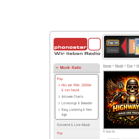
A
Deuts
Top 10
B
Kultu
Zuletzt
Home
>
Musik
>
Pop
>
H
Musik-Radio
Pop
Hits der 90er, 2000er
& von heute
Aktuelle Charts
Lovesongs & Balladen
Easy Listening & New
Age
Konzerte & Live-Musik
© laut.fm
Pop