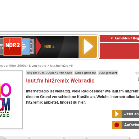
Anmelden / Reg
NDR
WR
Deutschlandfunk
SWR3
WDR
BR-
Deutschlandfunk
ANTENNE
80er
2
NDR 2
ltur
4
KLASSIK
Kultur
BAYERN
90er
OLDIE
ANTENNE
its der 90er, 2000er & von heute
> laut.fm hit2remix
Hits der 90er, 2000er & von heute
Oldies gemischt
Bunt gemischt
laut.fm hit2remix Webradio
Internetradio ist vielfältig. Viele Radiosender wie laut.fm hit2rem
diesem Grund verschiedene Kanäle an. Welche Internetradios l
hit2remix anbietet, findest du hier.
Jetzt a
Aufneh