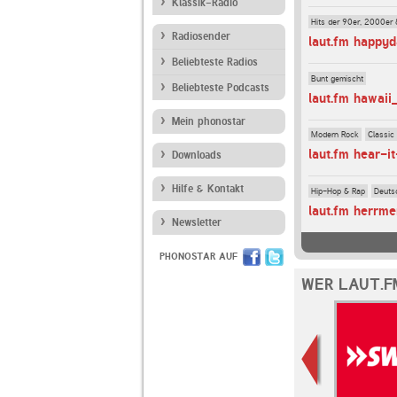
Klassik-Radio
Hits der 90er, 2000er 
Radiosender
laut.fm happyd
Beliebteste Radios
Bunt gemischt
Beliebteste Podcasts
laut.fm hawaii
Mein phonostar
Modern Rock
Classic
laut.fm hear-i
Downloads
Hilfe & Kontakt
Hip-Hop & Rap
Deuts
laut.fm herrme
Newsletter
PHONOSTAR AUF
WER LAUT.F