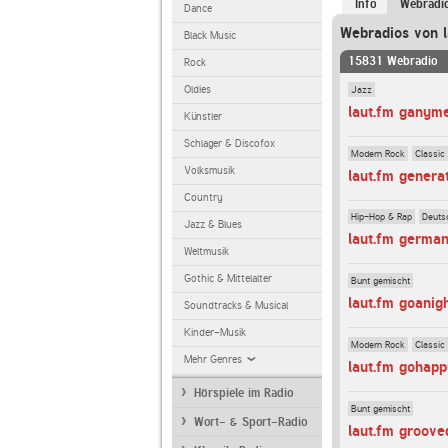
Info
Webradi
Dance
Webradios von l
Black Music
15831 Webradio
Rock
Jazz
Oldies
laut.fm ganym
Künstler
Schlager & Discofox
Modern Rock
Classic
Volksmusik
laut.fm genera
Country
Hip-Hop & Rap
Deuts
Jazz & Blues
laut.fm germa
Weltmusik
Gothic & Mittelalter
Bunt gemischt
laut.fm goanig
Soundtracks & Musical
Kinder-Musik
Modern Rock
Classic
Mehr Genres
laut.fm gohap
Hörspiele im Radio
Bunt gemischt
Wort- & Sport-Radio
laut.fm groove