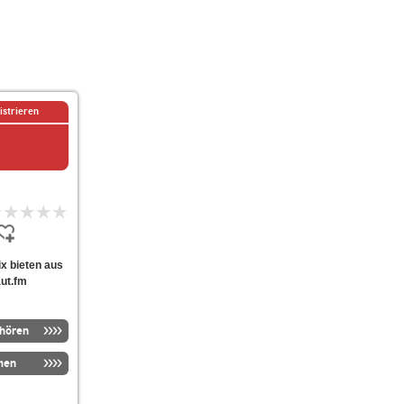
istrieren
ix bieten aus
aut.fm
nhören
men