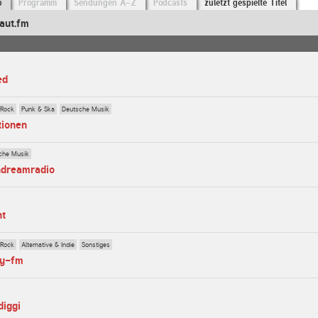
o
Programm
Sendungen A-Z
Podcasts
zuletzt gespielte Titel
aut.fm
ed
 Rock
Punk & Ska
Deutsche Musik
tionen
che Musik
ndreamradio
ht
 Rock
Alternative & Indie
Sonstiges
py-fm
diggi