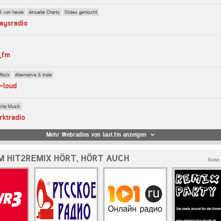
& von heute
Aktuelle Charts
Oldies gemischt
aysradio
_fm
 Rock
Alternative & Indie
t-loud
che Musik
rktradio
Mehr Webradios von laut.fm anzeigen
M HIT2REMIX HÖRT, HÖRT AUCH
Seite