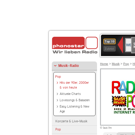
S
WDR
Top 10
Ku
2
Zuletzt
Home
>
Musik
>
Pop
>
H
Musik-Radio
Pop
Hits der 90er, 2000er
& von heute
Aktuelle Charts
Lovesongs & Balladen
Easy Listening & New
Age
Konzerte & Live-Musik
© laut.fm
Pop