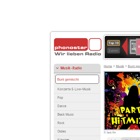
S
80er
Top 10
90er
Zuletzt
OLDI
ANT
Home
>
Musik
>
Bunt ge
Musik-Radio
Bunt gemischt
Konzerte & Live-Musik
Pop
Dance
Black Music
Rock
Oldies
© laut.fm
Künstler