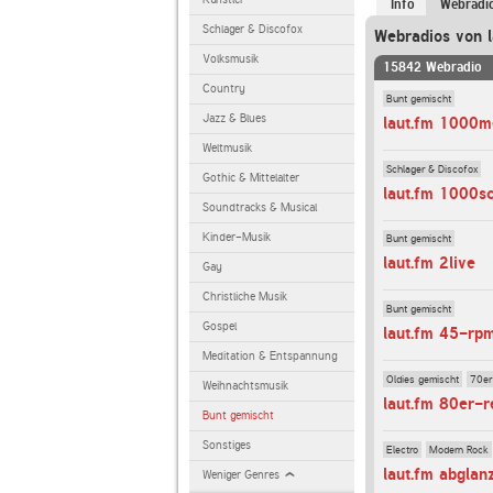
Info
Webradi
Schlager & Discofox
Webradios von l
Volksmusik
15842 Webradio
Country
Bunt gemischt
Jazz & Blues
laut.fm 1000m
Weltmusik
Schlager & Discofox
Gothic & Mittelalter
laut.fm 1000s
Soundtracks & Musical
Kinder-Musik
Bunt gemischt
laut.fm 2live
Gay
Christliche Musik
Bunt gemischt
Gospel
laut.fm 45-rp
Meditation & Entspannung
Oldies gemischt
70er
Weihnachtsmusik
laut.fm 80er-r
Bunt gemischt
Sonstiges
Electro
Modern Rock
laut.fm abglan
Weniger Genres