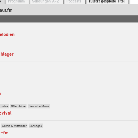
o
Programm
Sendungen A-Z
Podcasts
zuletzt gespielte Titel
aut.fm
elodien
chlager
m
 Jahre
80er Jahre
Deutsche Musik
evival
Gothic & Mittelalter
Sonstiges
z-fm