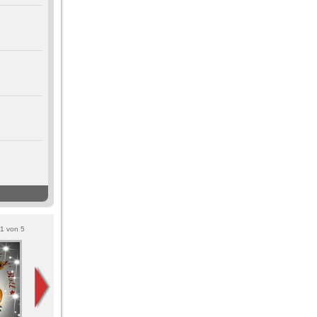
1
von
5