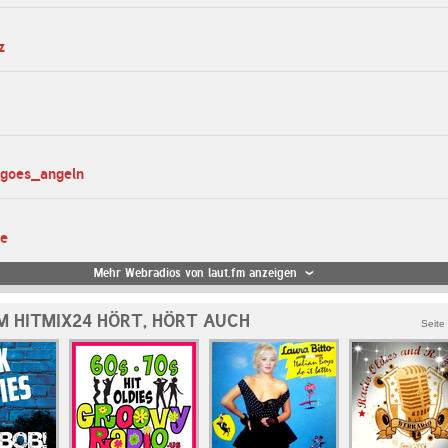
z
_goes_angeln
te
Mehr Webradios von laut.fm anzeigen
M HITMIX24 HÖRT, HÖRT AUCH
Seite