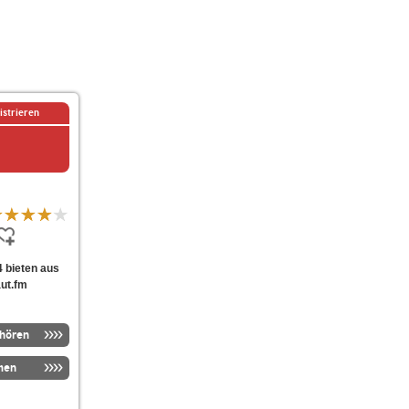
istrieren
4 bieten aus
aut.fm
nhören
men