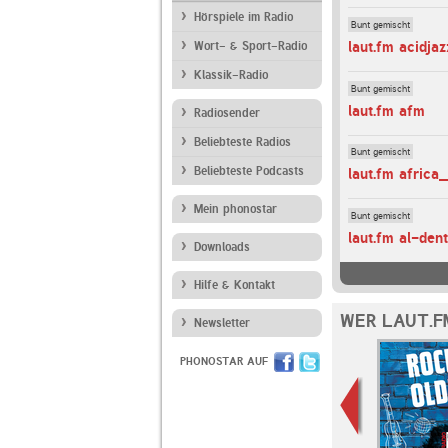
Hörspiele im Radio
Bunt gemischt
laut.fm acidjaz
Wort- & Sport-Radio
Klassik-Radio
Bunt gemischt
laut.fm afm
Radiosender
Beliebteste Radios
Bunt gemischt
Beliebteste Podcasts
laut.fm africa
Mein phonostar
Bunt gemischt
laut.fm al-den
Downloads
Hilfe & Kontakt
WER LAUT.F
Newsletter
PHONOSTAR AUF