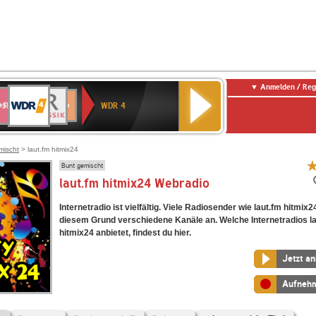
Anmelden / Reg
WDR
WR3
BR-
Deutschlandfunk
NDR
Deutschlandfunk
SWR
4
WDR 4
KLASSIK
2
Kultur
Kultur
E
ENNE
mischt
> laut.fm hitmix24
Bunt gemischt
laut.fm hitmix24 Webradio
Internetradio ist vielfältig. Viele Radiosender wie laut.fm hitmix2
diesem Grund verschiedene Kanäle an. Welche Internetradios l
hitmix24 anbietet, findest du hier.
Jetzt a
Aufneh