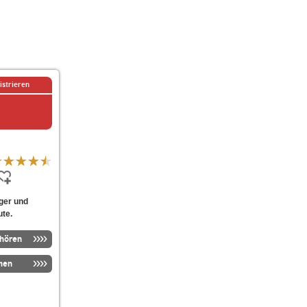
istrieren
ger und
ute.
nhören
men