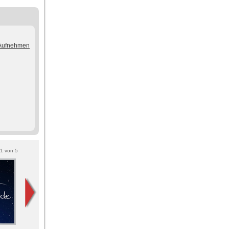
/Aufnehmen
1
von
5