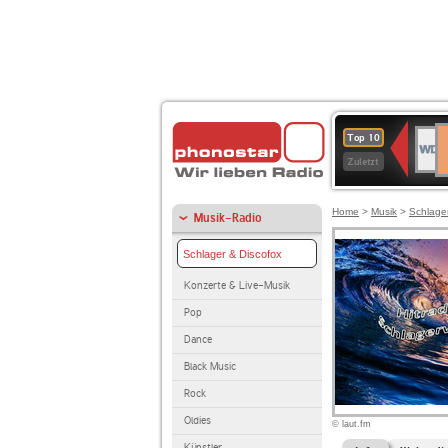
D
WDR
Top 10
Ku
4
Zuletzt
Home
>
Musik
>
Schlage
Musik-Radio
Schlager & Discofox
Konzerte & Live-Musik
Pop
Dance
Black Music
Rock
Oldies
© laut.fm
Künstler