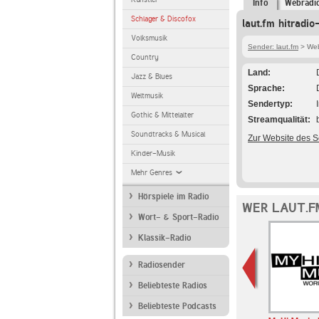
Info
Webradi
Schlager & Discofox
laut.fm hitradi
Volksmusik
Sender: laut.fm
> Webr
Country
Land
Jazz & Blues
Sprache
Weltmusik
Sendertyp
Gothic & Mittelalter
Streamqualität
Soundtracks & Musical
Zur Website des 
Kinder-Musik
Mehr Genres
Hörspiele im Radio
WER LAUT.F
Wort- & Sport-Radio
Klassik-Radio
Radiosender
Beliebteste Radios
Beliebteste Podcasts