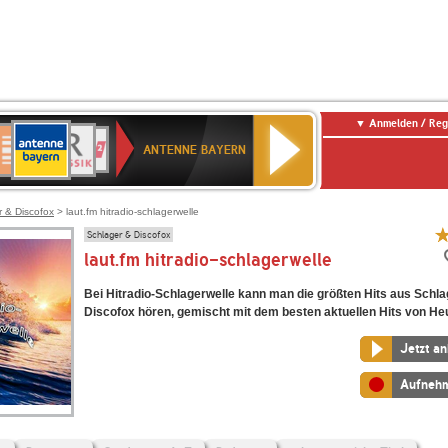
Anmelden / Reg
ANTENNE
eutschlandfunk
BR-
Deutschlandfunk
80er
SWR3
SWR1
WDR
NDR
BAYERN
ANTENNE BAYERN
ltur
KLASSIK
90er
Baden-
2
2
OLDIE
Württemberg
ANTENNE
r & Discofox
> laut.fm hitradio-schlagerwelle
Schlager & Discofox
laut.fm hitradio-schlagerwelle
Bei Hitradio-Schlagerwelle kann man die größten Hits aus Schla
Discofox hören, gemischt mit dem besten aktuellen Hits von He
Jetzt a
Aufneh