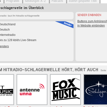
o
Programm
Sendungen A-Z
Podcasts
zuletzt gespielte Titel
o-schlagerwelle im Überblick
SENDER EINBINDEN
adio: laut.fm hitradio-schlagerwelle
Buttons zum Anhören
Deutschland
in Website einbinden
Deutsch
Internetradio
bis zu 128 kbit/s Live-Stream
Senders
M HITRADIO-SCHLAGERWELLE HÖRT, HÖRT AUCH
Seite