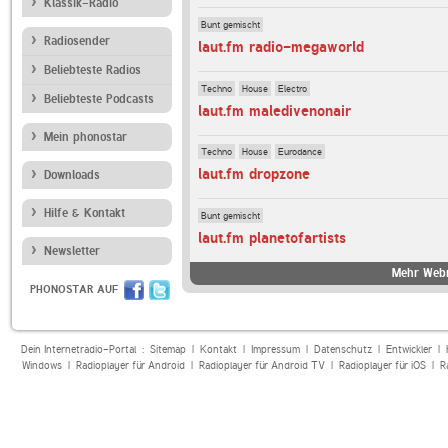
Klassik-Radio
Bunt gemischt
Radiosender
laut.fm radio-megaworld
Beliebteste Radios
Techno
House
Electro
Beliebteste Podcasts
laut.fm maledivenonair
Mein phonostar
Techno
House
Eurodance
laut.fm dropzone
Downloads
Hilfe & Kontakt
Bunt gemischt
laut.fm planetofartists
Newsletter
Mehr Webr
PHONOSTAR AUF
Dein Internetradio-Portal :
Sitemap
|
Kontakt
|
Impressum
|
Datenschutz
|
Entwickler
|
Windows
|
Radioplayer für Android
|
Radioplayer für Android TV
|
Radioplayer für iOS
|
R