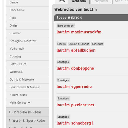
Info
Webradio
Programm
Sendun
Dance
Webradios von laut.fm
Black Music
15838 Webradio
Rock
Bunt gemischt
Oldies
laut.fm maximusrockfm
Künstler
Schlager & Discofox
Electro
Chillout & Lounge
Sonstiges
Volksmusik
laut.fm apfailkuchen
Country
Sonstiges
Jazz & Blues
laut.fm donbeppone
Weltmusik
Gothic & Mittelalter
Sonstiges
laut.fm vyperradio
Soundtracks & Musical
Kinder-Musik
Sonstiges
Mehr Genres
laut.fm pixelcst-net
Hörspiele im Radio
Sonstiges
Wort- & Sport-Radio
laut.fm sonneberg1