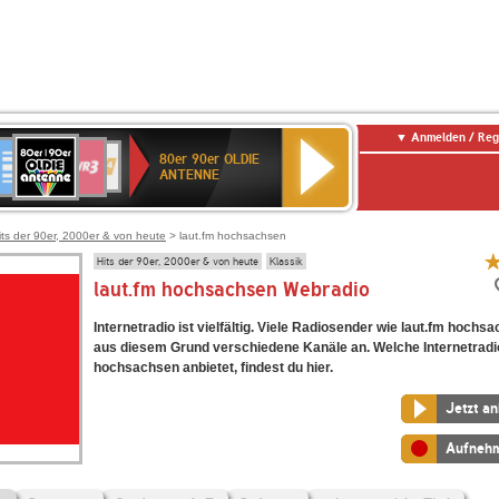
Anmelden / Reg
80er
eutschlandfunk
SWR3
WDR
SWR
80er 90er OLDIE
90er
4
Kultur
ANTENNE
OLDIE
ANTENNE
its der 90er, 2000er & von heute
> laut.fm hochsachsen
Hits der 90er, 2000er & von heute
Klassik
laut.fm hochsachsen Webradio
Internetradio ist vielfältig. Viele Radiosender wie laut.fm hochs
aus diesem Grund verschiedene Kanäle an. Welche Internetradi
hochsachsen anbietet, findest du hier.
Jetzt a
Aufneh