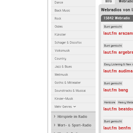
Info
Webradi
Dance
Webradios von l
Black Music
15842 Webradio
Rock
Bunt gemischt
Oldies
laut.fm araza
Künstler
Schlager & Discofox
Bunt gemischt
Volksmusik
laut.fm argebr
Country
Easy Listening & New 
Jazz & Blues
laut.fm audim
Weltmusik
Gothic & Mittelalter
Bunt gemischt
laut.fm bang
Soundtracks & Musical
Kinder-Musik
Hardcore
Heavy Meta
Mehr Genres
laut.fm beatd
Hörspiele im Radio
Bunt gemischt
Wort- & Sport-Radio
laut.fm benfm