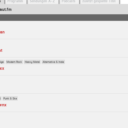
o
Programm
Sendungen A-Z
Podcasts
zuletzt gespielte Titel
aut.fm
man
at
Age
Modern Rock
Heavy Metal
Alternative & Indie
axx
l
Punk & Ska
ownx