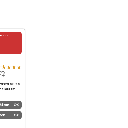
istrieren
achsen bieten
os laut.fm
nhören
men