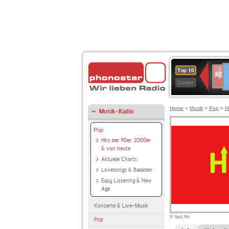
D
NDR
Top 10
2
Zuletzt
Home
>
Musik
>
Pop
>
H
Musik-Radio
Pop
Hits der 90er, 2000er
& von heute
Aktuelle Charts
Lovesongs & Balladen
Easy Listening & New
Age
Konzerte & Live-Musik
© laut.fm
Pop