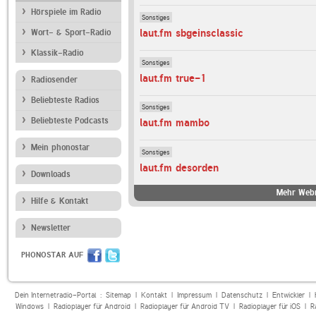
Hörspiele im Radio
Sonstiges
laut.fm sbgeinsclassic
Wort- & Sport-Radio
Klassik-Radio
Sonstiges
laut.fm true-1
Radiosender
Beliebteste Radios
Sonstiges
Beliebteste Podcasts
laut.fm mambo
Mein phonostar
Sonstiges
laut.fm desorden
Downloads
Mehr Webr
Hilfe & Kontakt
Newsletter
PHONOSTAR AUF
Dein Internetradio-Portal :
Sitemap
|
Kontakt
|
Impressum
|
Datenschutz
|
Entwickler
|
Windows
|
Radioplayer für Android
|
Radioplayer für Android TV
|
Radioplayer für iOS
|
R