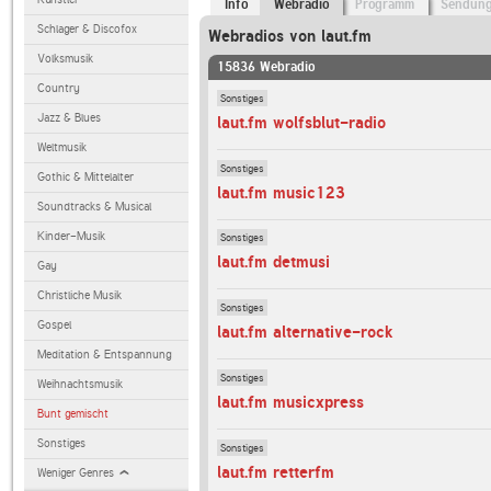
Info
Webradio
Programm
Sendun
Schlager & Discofox
Webradios von laut.fm
Volksmusik
15836 Webradio
Country
Sonstiges
Jazz & Blues
laut.fm wolfsblut-radio
Weltmusik
Sonstiges
Gothic & Mittelalter
laut.fm music123
Soundtracks & Musical
Kinder-Musik
Sonstiges
laut.fm detmusi
Gay
Christliche Musik
Sonstiges
Gospel
laut.fm alternative-rock
Meditation & Entspannung
Sonstiges
Weihnachtsmusik
laut.fm musicxpress
Bunt gemischt
Sonstiges
Sonstiges
laut.fm retterfm
Weniger Genres