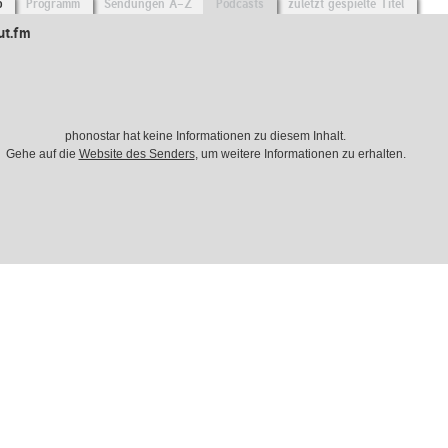
o
Programm
Sendungen A-Z
Podcasts
zuletzt gespielte Titel
ut.fm
phonostar hat keine Informationen zu diesem Inhalt.
Gehe auf die
Website des Senders
, um weitere Informationen zu erhalten.