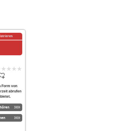
istrieren
In Form von
rzeit abrufen
bietet.
nhören
men