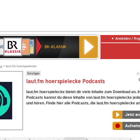
Anmelden / Reg
BR-
DR
Deutschlandfunk
3
Deutschlandfunk
80er
NDR
ANTENNE
SWR
KLASSIK
BR-KLASSIK
Kultur
90er
2
BAYERN
Kultur
OLDIE
ANTENNE
es
> laut.fm hoerspielecke
Sonstiges
laut.fm hoerspielecke Podcasts
laut.fm hoerspielecke bietet dir viele Inhalte zum Download an. 
Podcasts kannst du diese Inhalte von laut.fm hoerspielecke jede
und hören. Finde hier alle Podcasts, die laut.fm hoerspielecke an
Jetzt a
Aufneh