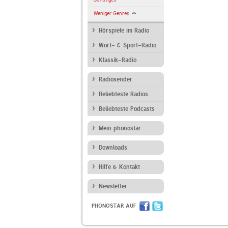
Weniger Genres
Hörspiele im Radio
Wort- & Sport-Radio
Klassik-Radio
Radiosender
Beliebteste Radios
Beliebteste Podcasts
Mein phonostar
Downloads
Hilfe & Kontakt
Newsletter
PHONOSTAR AUF