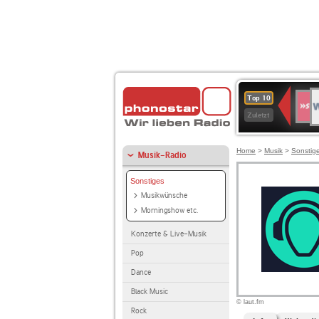
W
SWR
Top 10
4
Zuletzt
Home
>
Musik
>
Sonstig
Musik-Radio
Sonstiges
Musikwünsche
Morningshow etc.
Konzerte & Live-Musik
Pop
Dance
Black Music
© laut.fm
Rock