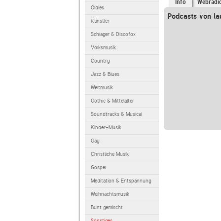
Info
Webradi
Oldies
Podcasts von la
Künstler
Schlager & Discofox
Volksmusik
Country
Jazz & Blues
Weltmusik
Gothic & Mittelalter
Soundtracks & Musical
Kinder-Musik
Gay
Christliche Musik
Gospel
Meditation & Entspannung
Weihnachtsmusik
Bunt gemischt
Sonstiges