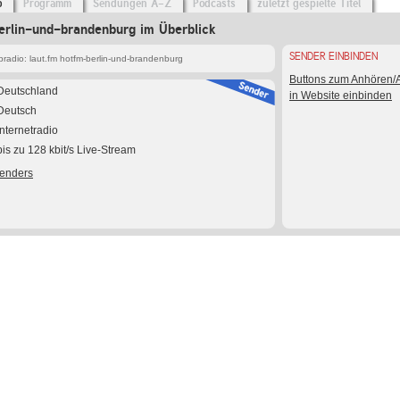
o
Programm
Sendungen A-Z
Podcasts
zuletzt gespielte Titel
erlin-und-brandenburg im Überblick
SENDER EINBINDEN
radio: laut.fm hotfm-berlin-und-brandenburg
Buttons zum Anhören
Deutschland
in Website einbinden
Deutsch
Internetradio
bis zu 128 kbit/s Live-Stream
Senders