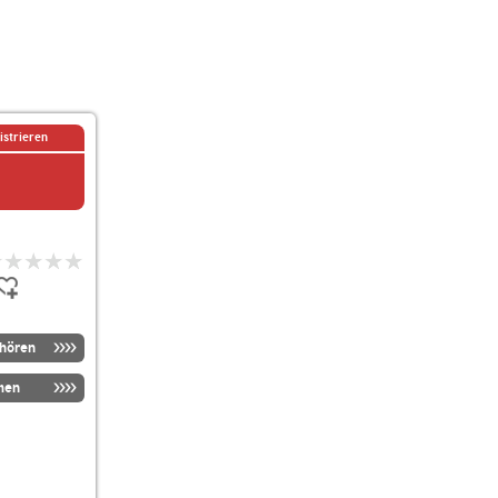
istrieren
nhören
men