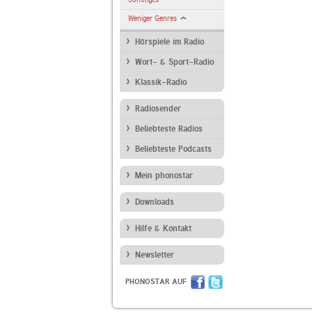
Weniger Genres
Hörspiele im Radio
Wort- & Sport-Radio
Klassik-Radio
Radiosender
Beliebteste Radios
Beliebteste Podcasts
Mein phonostar
Downloads
Hilfe & Kontakt
Newsletter
PHONOSTAR AUF