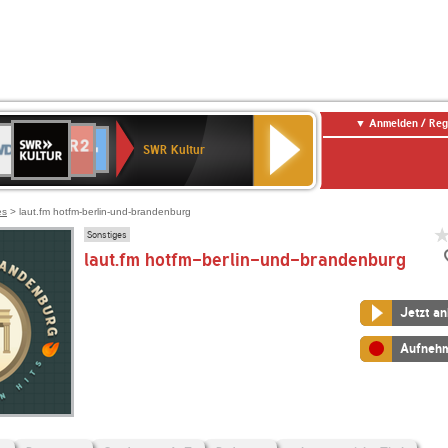
Anmelden / Reg
SWR
DR
NDR
ENNE
80er
SWR3
WDR
BR-
Deutschlandfunk
Deutschlandfunk
Kultur
SWR Kultur
2
ERN
90er
4
KLASSIK
Kultur
OLDIE
ANTENNE
es
> laut.fm hotfm-berlin-und-brandenburg
Sonstiges
laut.fm hotfm-berlin-und-brandenburg
Jetzt a
Aufneh