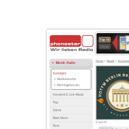
W
ANT
Top 10
2
BAY
Zuletzt
Home
>
Musik
>
Sonstig
Musik-Radio
Sonstiges
Musikwünsche
Morningshow etc.
Konzerte & Live-Musik
Pop
Dance
Black Music
© laut.fm
Rock