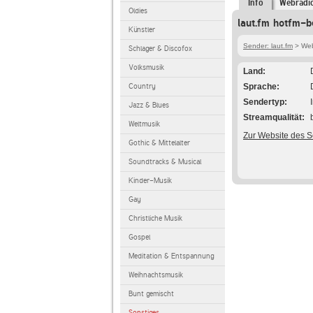
Info
Webradi
Oldies
laut.fm hotfm-b
Künstler
Sender: laut.fm
> Web
Schlager & Discofox
Volksmusik
Land
Country
Sprache
Sendertyp
Jazz & Blues
Streamqualität
Weltmusik
Zur Website des 
Gothic & Mittelalter
Soundtracks & Musical
Kinder-Musik
Gay
Christliche Musik
Gospel
Meditation & Entspannung
Weihnachtsmusik
Bunt gemischt
Sonstiges