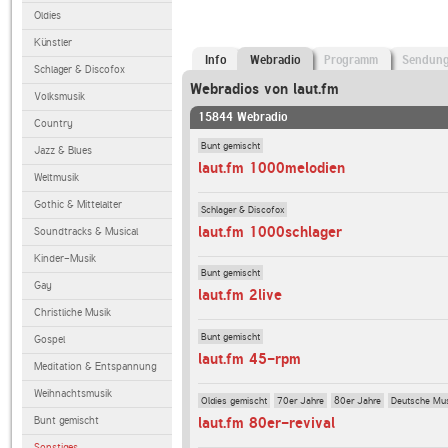
Oldies
Künstler
Info
Webradio
Programm
Sendun
Schlager & Discofox
Webradios von laut.fm
Volksmusik
15844 Webradio
Country
Bunt gemischt
Jazz & Blues
laut.fm 1000melodien
Weltmusik
Gothic & Mittelalter
Schlager & Discofox
laut.fm 1000schlager
Soundtracks & Musical
Kinder-Musik
Bunt gemischt
Gay
laut.fm 2live
Christliche Musik
Bunt gemischt
Gospel
laut.fm 45-rpm
Meditation & Entspannung
Weihnachtsmusik
Oldies gemischt
70er Jahre
80er Jahre
Deutsche Mu
Bunt gemischt
laut.fm 80er-revival
Sonstiges