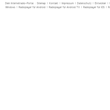
Dein Internetradio-Portal :
Sitemap
|
Kontakt
|
Impressum
|
Datenschutz
|
Entwickler
|
Windows
|
Radioplayer für Android
|
Radioplayer für Android TV
|
Radioplayer für iOS
|
R