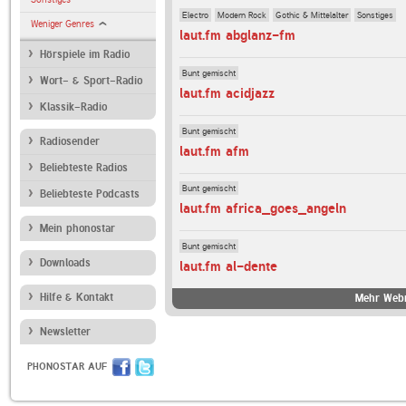
Electro
Modern Rock
Gothic & Mittelalter
Sonstiges
Weniger Genres
laut.fm abglanz-fm
Hörspiele im Radio
Bunt gemischt
Wort- & Sport-Radio
laut.fm acidjazz
Klassik-Radio
Bunt gemischt
Radiosender
laut.fm afm
Beliebteste Radios
Bunt gemischt
Beliebteste Podcasts
laut.fm africa_goes_angeln
Mein phonostar
Bunt gemischt
Downloads
laut.fm al-dente
Hilfe & Kontakt
Mehr Webr
Newsletter
PHONOSTAR AUF