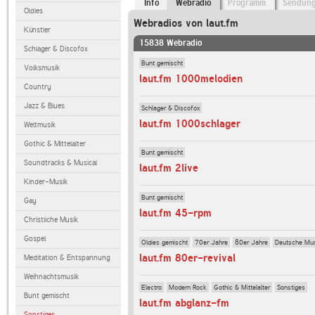
Info
Webradio
Programm
Sendun
Oldies
Webradios von laut.fm
Künstler
15838 Webradio
Schlager & Discofox
Bunt gemischt
Volksmusik
laut.fm 1000melodien
Country
Jazz & Blues
Schlager & Discofox
laut.fm 1000schlager
Weltmusik
Gothic & Mittelalter
Bunt gemischt
Soundtracks & Musical
laut.fm 2live
Kinder-Musik
Bunt gemischt
Gay
laut.fm 45-rpm
Christliche Musik
Gospel
Oldies gemischt
70er Jahre
80er Jahre
Deutsche Mu
laut.fm 80er-revival
Meditation & Entspannung
Weihnachtsmusik
Electro
Modern Rock
Gothic & Mittelalter
Sonstiges
Bunt gemischt
laut.fm abglanz-fm
Sonstiges