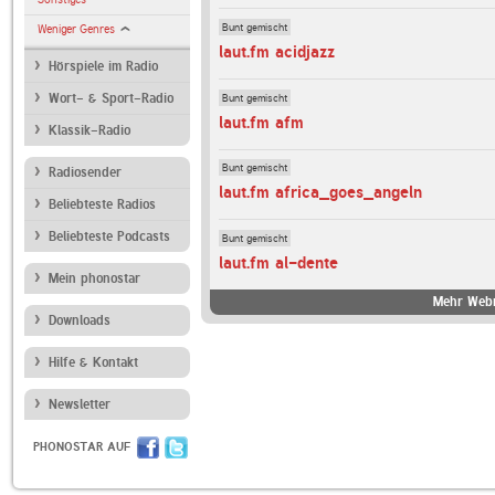
Bunt gemischt
Weniger Genres
laut.fm acidjazz
Hörspiele im Radio
Bunt gemischt
Wort- & Sport-Radio
laut.fm afm
Klassik-Radio
Bunt gemischt
Radiosender
laut.fm africa_goes_angeln
Beliebteste Radios
Beliebteste Podcasts
Bunt gemischt
laut.fm al-dente
Mein phonostar
Mehr Webr
Downloads
Hilfe & Kontakt
Newsletter
PHONOSTAR AUF