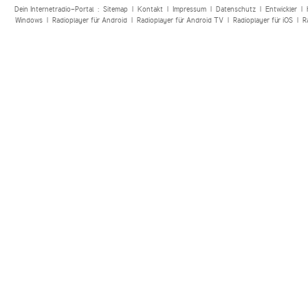
Dein Internetradio-Portal :
Sitemap
|
Kontakt
|
Impressum
|
Datenschutz
|
Entwickler
|
Windows
|
Radioplayer für Android
|
Radioplayer für Android TV
|
Radioplayer für iOS
|
R