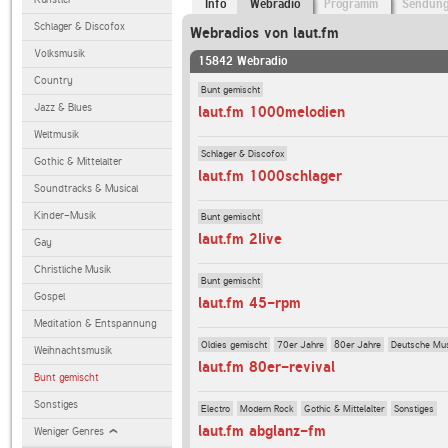
Info
Webradio
Programm
Sendun
Schlager & Discofox
Webradios von laut.fm
Volksmusik
15842 Webradio
Country
Bunt gemischt
Jazz & Blues
laut.fm 1000melodien
Weltmusik
Schlager & Discofox
Gothic & Mittelalter
laut.fm 1000schlager
Soundtracks & Musical
Kinder-Musik
Bunt gemischt
laut.fm 2live
Gay
Christliche Musik
Bunt gemischt
Gospel
laut.fm 45-rpm
Meditation & Entspannung
Oldies gemischt
70er Jahre
80er Jahre
Deutsche Mu
Weihnachtsmusik
laut.fm 80er-revival
Bunt gemischt
Sonstiges
Electro
Modern Rock
Gothic & Mittelalter
Sonstiges
laut.fm abglanz-fm
Weniger Genres