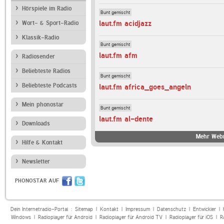
Hörspiele im Radio
Bunt gemischt
laut.fm acidjazz
Wort- & Sport-Radio
Klassik-Radio
Bunt gemischt
laut.fm afm
Radiosender
Beliebteste Radios
Bunt gemischt
Beliebteste Podcasts
laut.fm africa_goes_angeln
Mein phonostar
Bunt gemischt
laut.fm al-dente
Downloads
Mehr Webr
Hilfe & Kontakt
Newsletter
PHONOSTAR AUF
Dein Internetradio-Portal :
Sitemap
|
Kontakt
|
Impressum
|
Datenschutz
|
Entwickler
|
Windows
|
Radioplayer für Android
|
Radioplayer für Android TV
|
Radioplayer für iOS
|
R