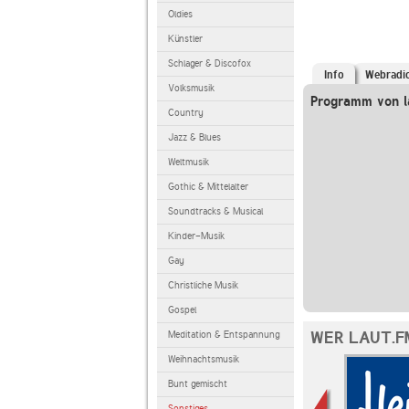
Oldies
Künstler
Schlager & Discofox
Info
Webradi
Volksmusik
Programm von la
Country
Jazz & Blues
Weltmusik
Gothic & Mittelalter
Soundtracks & Musical
Kinder-Musik
Gay
Christliche Musik
Gospel
WER LAUT.F
Meditation & Entspannung
Weihnachtsmusik
Bunt gemischt
Sonstiges