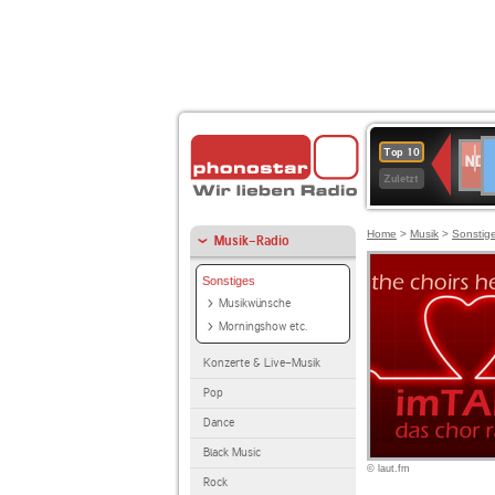
D
NDR
Top 10
2
Zuletzt
Home
>
Musik
>
Sonstig
Musik-Radio
Sonstiges
Musikwünsche
Morningshow etc.
Konzerte & Live-Musik
Pop
Dance
Black Music
© laut.fm
Rock