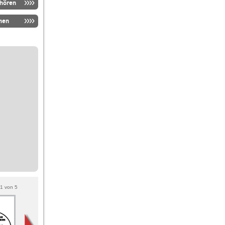
nhören
men
1
von
5