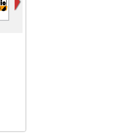
laut.fm
laut.fm blasmusikradio
Klassik Radio New
einfachblasmusik
Classics