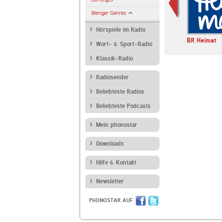
Weniger Genres
Hörspiele im Radio
 Radio Yoga
Klassik Radio Piano
Klassik Radio Vitality
BR Heimat
Wort- & Sport-Radio
Atmospheres
Klassik-Radio
Radiosender
Beliebteste Radios
Beliebteste Podcasts
Mein phonostar
Downloads
Hilfe & Kontakt
Newsletter
PHONOSTAR AUF