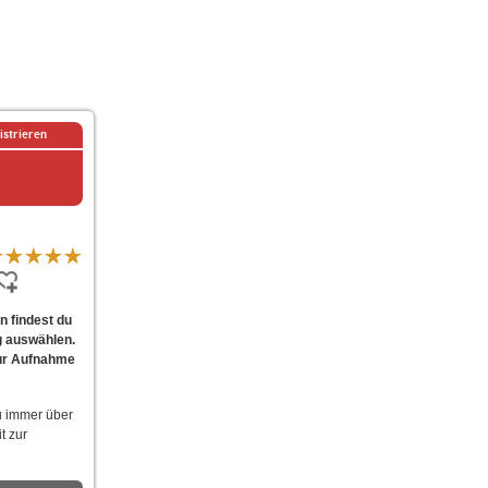
istrieren
n findest du
g auswählen.
 zur Aufnahme
u immer über
t zur