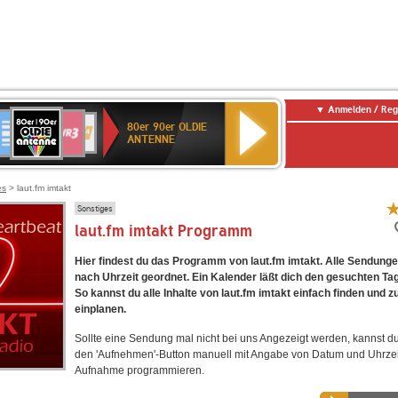
Anmelden / Reg
80er
eutschlandfunk
SWR3
WDR
SWR
80er 90er OLDIE
90er
4
Kultur
ANTENNE
OLDIE
ANTENNE
es
> laut.fm imtakt
Sonstiges
laut.fm imtakt Programm
Hier findest du das Programm von laut.fm imtakt. Alle Sendunge
nach Uhrzeit geordnet. Ein Kalender läßt dich den gesuchten Ta
So kannst du alle Inhalte von laut.fm imtakt einfach finden und
einplanen.
Sollte eine Sendung mal nicht bei uns Angezeigt werden, kannst d
den 'Aufnehmen'-Button manuell mit Angabe von Datum und Uhrzei
Aufnahme programmieren.