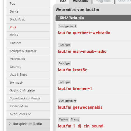
Info
Webradio
Programm
Sendun
Pop
Webradios von laut.fm
Dance
15842 Webradio
Black Music
Bunt gemischt
Rock
laut.fm querbeet-webradio
Oldies
Künstler
Sonstiges
laut.fm msh-musik-radio
Schlager & Discofox
Volksmusik
Sonstiges
Country
laut.fm kratz3r
Jazz & Blues
Sonstiges
Weltmusik
laut.fm bremen-1
Gothic & Mittelalter
Soundtracks & Musical
Bunt gemischt
Kinder-Musik
laut.fm yeswecannabis
Mehr Genres
Techno
Trance
Hörspiele im Radio
laut.fm 1-dj-ein-sound