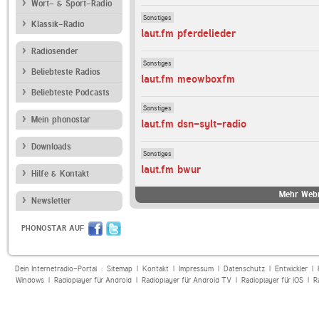
Wort- & Sport-Radio
Sonstiges
Klassik-Radio
laut.fm pferdelieder
Radiosender
Sonstiges
Beliebteste Radios
laut.fm meowboxfm
Beliebteste Podcasts
Sonstiges
Mein phonostar
laut.fm dsn-sylt-radio
Downloads
Sonstiges
laut.fm bwur
Hilfe & Kontakt
Mehr Webr
Newsletter
PHONOSTAR AUF
Dein Internetradio-Portal :
Sitemap
|
Kontakt
|
Impressum
|
Datenschutz
|
Entwickler
|
Windows
|
Radioplayer für Android
|
Radioplayer für Android TV
|
Radioplayer für iOS
|
R