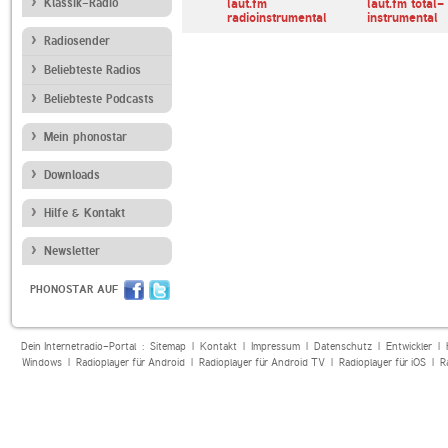
Radio
Klassik-Radio
Peaceful Currents
laut.fm
laut.fm total-
ntal
Radio
radioinstrumental
instrumental
Radiosender
Beliebteste Radios
Beliebteste Podcasts
Mein phonostar
Downloads
Hilfe & Kontakt
Newsletter
PHONOSTAR AUF
Dein Internetradio-Portal :
Sitemap
|
Kontakt
|
Impressum
|
Datenschutz
|
Entwickler
|
Windows
|
Radioplayer für Android
|
Radioplayer für Android TV
|
Radioplayer für iOS
|
R