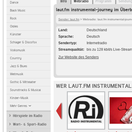
Info
Webradio
Programm
Sendun
Dance
laut.fm instrumental-journey im Überb
Black Music
Rock
Sender: laut.fm
> Webradio: laut.fm instrumental-jour
Oldies
Land
Deutschland
Künstler
Sprache
Deutsch
Schlager & Discofox
Sendertyp
Internetradio
Streamqualität
bis zu 128 kbit/s Live-Strea
Volksmusik
Zur Website des Senders
Country
Jazz & Blues
Weltmusik
Gothic & Mittelalter
WER LAUT.FM INSTRUMENTAL
Soundtracks & Musical
Kinder-Musik
Mehr Genres
Hörspiele im Radio
Wort- & Sport-Radio