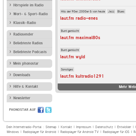
Hörspiele im Radio
Hits der 90er, 2000er & von heute
Jazz
Blues
Wort- & Sport-Radio
laut.fm radio-enes
Klassik-Radio
Bunt gemischt
Radiosender
laut.fm maximal80s
Beliebteste Radios
Bunt gemischt
Beliebteste Podcasts
laut.fm wyld
Mein phonostar
Sonstiges
Downloads
laut.fm kultradio1291
Hilfe & Kontakt
Mehr Webr
Newsletter
PHONOSTAR AUF
Dein Internetradio-Portal :
Sitemap
|
Kontakt
|
Impressum
|
Datenschutz
|
Entwickler
|
Windows
|
Radioplayer für Android
|
Radioplayer für Android TV
|
Radioplayer für iOS
|
R