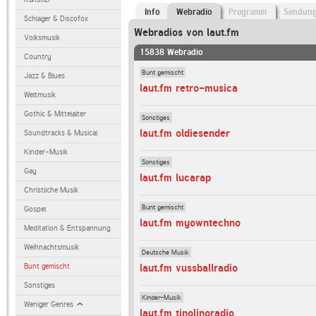
Info
Webradio
Programm
Sendun
Schlager & Discofox
Webradios von laut.fm
Volksmusik
15838 Webradio
Country
Bunt gemischt
Jazz & Blues
laut.fm retro-musica
Weltmusik
Gothic & Mittelalter
Sonstiges
laut.fm oldiesender
Soundtracks & Musical
Kinder-Musik
Sonstiges
Gay
laut.fm lucarap
Christliche Musik
Bunt gemischt
Gospel
laut.fm myowntechno
Meditation & Entspannung
Weihnachtsmusik
Deutsche Musik
Bunt gemischt
laut.fm vussballradio
Sonstiges
Kinder-Musik
Weniger Genres
laut.fm tinolinoradio