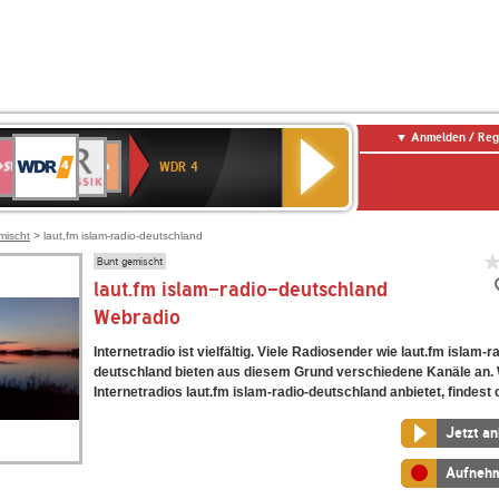
Anmelden / Reg
WDR
WR3
BR-
Deutschlandfunk
NDR
Deutschlandfunk
SWR
4
WDR 4
KLASSIK
2
Kultur
Kultur
E
ENNE
mischt
> laut.fm islam-radio-deutschland
Bunt gemischt
laut.fm islam-radio-deutschland
Webradio
Internetradio ist vielfältig. Viele Radiosender wie laut.fm islam-r
deutschland bieten aus diesem Grund verschiedene Kanäle an.
Internetradios laut.fm islam-radio-deutschland anbietet, findest d
Jetzt a
Aufneh