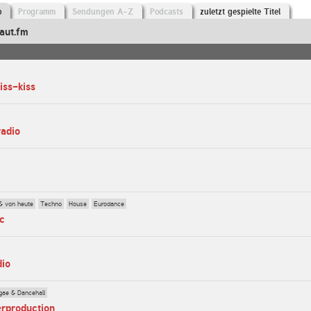
o
Programm
Sendungen A-Z
Podcasts
zuletzt gespielte Titel
aut.fm
iss-kiss
radio
& von heute
Techno
House
Eurodance
ic
dio
gae & Dancehall
erproduction