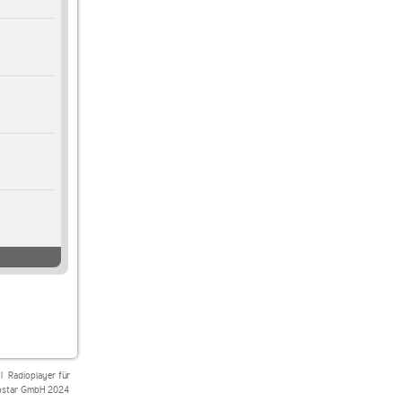
|
Radioplayer für
star GmbH 2024