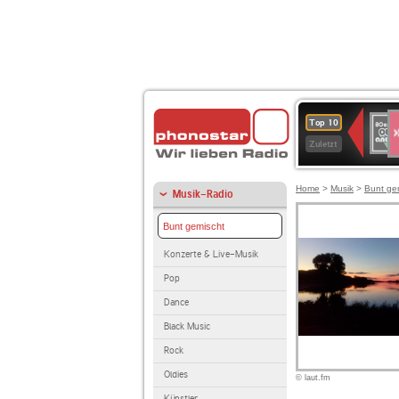
S
80er
Top 10
90er
Zuletzt
OLDI
ANT
Home
>
Musik
>
Bunt ge
Musik-Radio
Bunt gemischt
Konzerte & Live-Musik
Pop
Dance
Black Music
Rock
Oldies
© laut.fm
Künstler