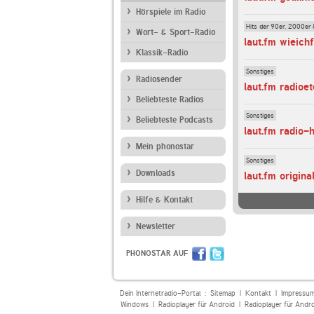
Hörspiele im Radio
Hits der 90er, 2000er 
Wort- & Sport-Radio
laut.fm wieich
Klassik-Radio
Sonstiges
Radiosender
laut.fm radioe
Beliebteste Radios
Sonstiges
Beliebteste Podcasts
laut.fm radio-
Mein phonostar
Sonstiges
Downloads
laut.fm origin
Hilfe & Kontakt
Newsletter
PHONOSTAR AUF
Dein Internetradio-Portal :
Sitemap
|
Kontakt
|
Impressu
Windows
|
Radioplayer für Android
|
Radioplayer für Andr