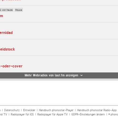
& von heute
House
fm
ternidad
heidstock
al-oder-cover
Mehr Webradios von laut.fm anzeigen
m
|
Datenschutz
|
Entwickler
|
Handbuch phonostar-Player
|
Handbuch phonostar Radio-App
oid TV
|
Radioplayer für iOS
|
Radioplayer für Apple TV
|
GDPR-Einstellungen ändern
| © phono