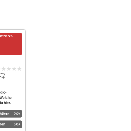
istrieren
adio-
 Welche
u hier.
nhören
men