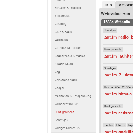
Info
Webradi
Schlager & Discofox
Webradios von l
Volksmusik
15836 Webradio
Country
Sonstiges
Jazz & Blues
laut.fm radio-k
Weltmusik
Gothic & Mittelalter
Bunt gemischt
laut.fm jayhits
Soundtracks & Musical
Kinder-Musik
Sonstiges
Gay
laut.fm 2-idots
Christliche Musik
Hits der 90er, 2000er 
Gospel
laut.fm hitmus
Meditation & Entspannung
Weihnachtsmusik
Bunt gemischt
Bunt gemischt
laut.fm redxra
Sonstiges
Techno
Electro
Reg
Weniger Genres
laut.fm godkill