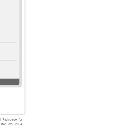
|
Radioplayer für
star GmbH 2024