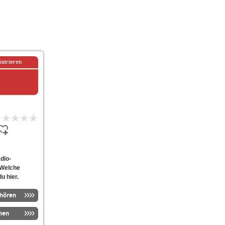
istrieren
adio-
 Welche
u hier.
nhören
men