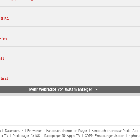
f2024
t-fm
ft
ttest
Mehr Webradios von laut.fm anzeigen
m
|
Datenschutz
|
Entwickler
|
Handbuch phonostar-Player
|
Handbuch phonostar Radio-App
oid TV
|
Radioplayer für iOS
|
Radioplayer für Apple TV
|
GDPR-Einstellungen ändern
| © phono