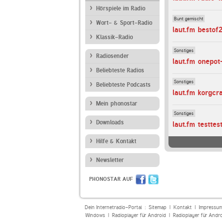
Hörspiele im Radio
Bunt gemischt
Wort- & Sport-Radio
laut.fm besto
Klassik-Radio
Sonstiges
Radiosender
laut.fm onepo
Beliebteste Radios
Sonstiges
Beliebteste Podcasts
laut.fm korgcra
Mein phonostar
Sonstiges
Downloads
laut.fm testtes
Hilfe & Kontakt
Newsletter
PHONOSTAR AUF
Dein Internetradio-Portal :
Sitemap
|
Kontakt
|
Impressu
Windows
|
Radioplayer für Android
|
Radioplayer für Andr