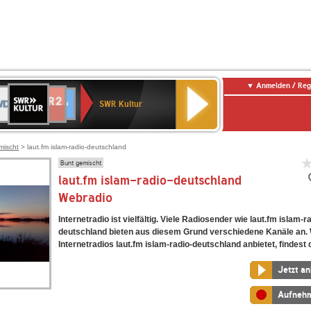
Anmelden / Reg
SWR
DR
NDR
ENNE
80er
SWR3
WDR
BR-
Deutschlandfunk
Deutschlandfunk
Kultur
SWR Kultur
2
ERN
90er
4
KLASSIK
Kultur
OLDIE
ANTENNE
mischt
> laut.fm islam-radio-deutschland
Bunt gemischt
laut.fm islam-radio-deutschland
Webradio
Internetradio ist vielfältig. Viele Radiosender wie laut.fm islam-r
deutschland bieten aus diesem Grund verschiedene Kanäle an.
Internetradios laut.fm islam-radio-deutschland anbietet, findest d
Jetzt a
Aufneh