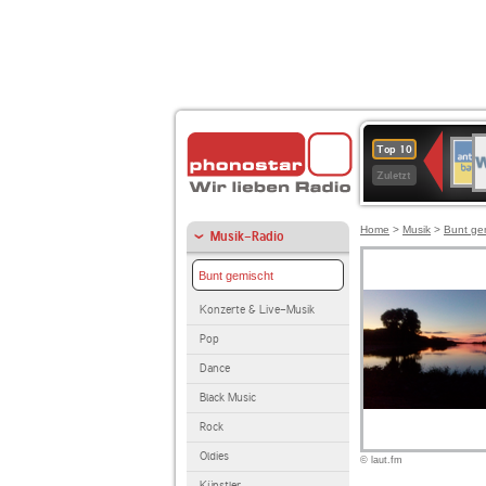
W
ANT
Top 10
2
BAY
Zuletzt
Home
>
Musik
>
Bunt ge
Musik-Radio
Bunt gemischt
Konzerte & Live-Musik
Pop
Dance
Black Music
Rock
Oldies
© laut.fm
Künstler