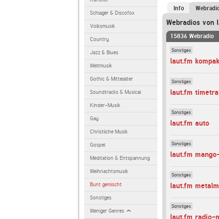
Info
Webradi
Schlager & Discofox
Webradios von l
Volksmusik
15836 Webradio
Country
Sonstiges
Jazz & Blues
laut.fm kompak
Weltmusik
Gothic & Mittelalter
Sonstiges
laut.fm timetr
Soundtracks & Musical
Kinder-Musik
Sonstiges
Gay
laut.fm auto
Christliche Musik
Sonstiges
Gospel
laut.fm mango
Meditation & Entspannung
Weihnachtsmusik
Sonstiges
Bunt gemischt
laut.fm metalm
Sonstiges
Sonstiges
Weniger Genres
laut.fm radio-