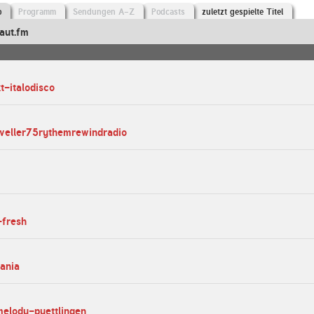
o
Programm
Sendungen A-Z
Podcasts
zuletzt gespielte Titel
aut.fm
t-italodisco
aveller75rythemrewindradio
-fresh
ania
melody-puettlingen