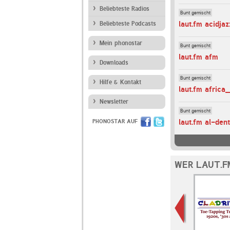
Beliebteste Radios
Bunt gemischt
laut.fm acidjaz
Beliebteste Podcasts
Mein phonostar
Bunt gemischt
laut.fm afm
Downloads
Bunt gemischt
Hilfe & Kontakt
laut.fm africa
Newsletter
Bunt gemischt
laut.fm al-den
PHONOSTAR AUF
WER LAUT.F