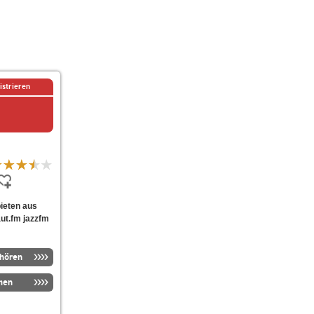
istrieren
bieten aus
ut.fm jazzfm
nhören
men