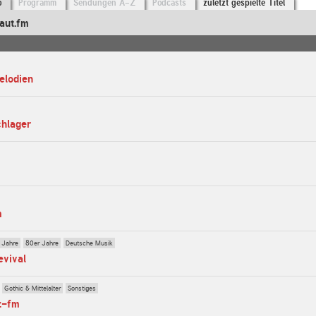
o
Programm
Sendungen A-Z
Podcasts
zuletzt gespielte Titel
aut.fm
elodien
chlager
m
 Jahre
80er Jahre
Deutsche Musik
evival
Gothic & Mittelalter
Sonstiges
z-fm