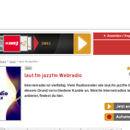
Anmelden / Reg
SWR3
0er
WDR
chlandfunk
NDR
BR-
SWR
SWR3
0er
4
2
KLASSIK
Kultur
LDIE
NTENNE
Blues
>
Jazz
> laut.fm jazzfm
Jazz
laut.fm jazzfm Webradio
Internetradio ist vielfältig. Viele Radiosender wie laut.fm jazzfm 
diesem Grund verschiedene Kanäle an. Welche Internetradios la
anbietet, findest du hier.
Jetzt a
Aufneh