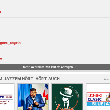
z
_goes_angeln
te
Mehr Webradios von laut.fm anzeigen
M JAZZFM HÖRT, HÖRT AUCH
Seite