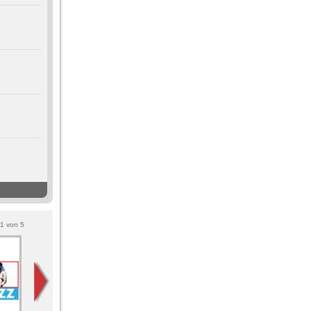
1
von
5