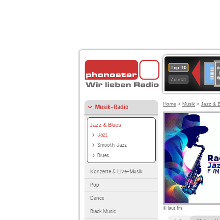
8
Deuts
Top 10
9
Zuletzt
O
A
Home
>
Musik
>
Jazz & 
Musik-Radio
Jazz & Blues
Jazz
Smooth Jazz
Blues
Konzerte & Live-Musik
Pop
Dance
© laut.fm
Black Music