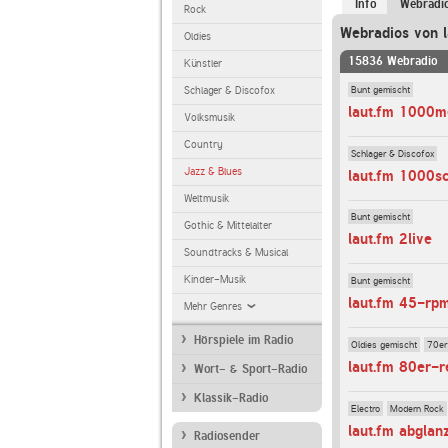
Info
Webradi
Rock
Webradios von l
Oldies
15836 Webradio
Künstler
Bunt gemischt
Schlager & Discofox
laut.fm 1000m
Volksmusik
Country
Schlager & Discofox
Jazz & Blues
laut.fm 1000s
Weltmusik
Bunt gemischt
Gothic & Mittelalter
laut.fm 2live
Soundtracks & Musical
Kinder-Musik
Bunt gemischt
laut.fm 45-rp
Mehr Genres
Hörspiele im Radio
Oldies gemischt
70er
laut.fm 80er-r
Wort- & Sport-Radio
Klassik-Radio
Electro
Modern Rock
laut.fm abglan
Radiosender