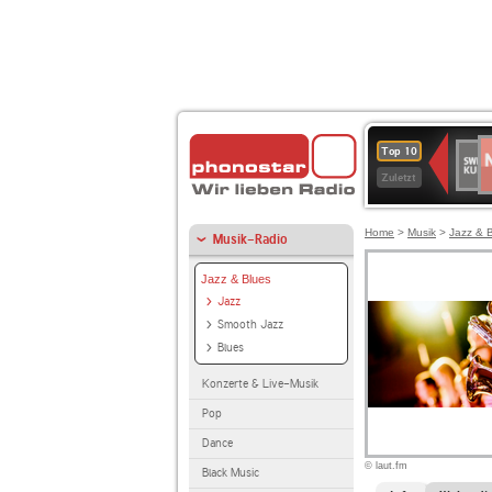
N
SWR
Top 10
2
Kultu
Zuletzt
Home
>
Musik
>
Jazz & 
Musik-Radio
Jazz & Blues
Jazz
Smooth Jazz
Blues
Konzerte & Live-Musik
Pop
Dance
© laut.fm
Black Music