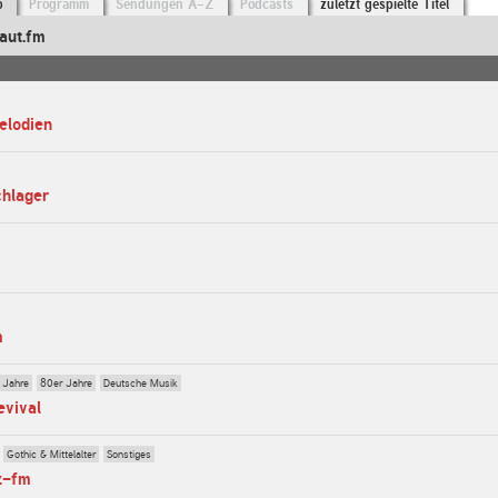
o
Programm
Sendungen A-Z
Podcasts
zuletzt gespielte Titel
aut.fm
elodien
chlager
m
 Jahre
80er Jahre
Deutsche Musik
evival
Gothic & Mittelalter
Sonstiges
z-fm