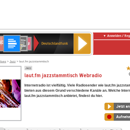
Anmelden / Reg
Deutschlandfunk
DR
80er
SWR3
Deutschlandfunk
90er
r
OLDIE
ANTENNE
Blues
>
Jazz
> laut.fm jazzstammtisch
Jazz
laut.fm jazzstammtisch Webradio
Internetradio ist vielfältig. Viele Radiosender wie laut.fm jazzst
bieten aus diesem Grund verschiedene Kanäle an. Welche Inter
laut.fm jazzstammtisch anbietet, findest du hier.
Jetzt a
Aufneh