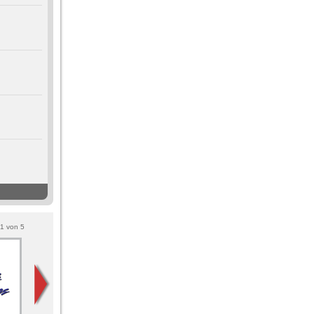
1
von
5