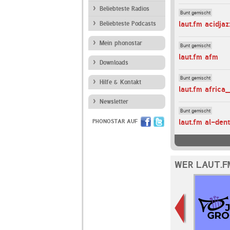
Beliebteste Radios
Bunt gemischt
laut.fm acidjaz
Beliebteste Podcasts
Mein phonostar
Bunt gemischt
laut.fm afm
Downloads
Bunt gemischt
Hilfe & Kontakt
laut.fm africa
Newsletter
Bunt gemischt
laut.fm al-den
PHONOSTAR AUF
WER LAUT.F