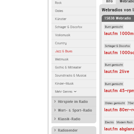
Info
Webradi
Rock
Webradios von l
Oldies
15838 Webradio
Künstler
Bunt gemischt
Schlager & Discofox
laut.fm 1000m
Volksmusik
Country
Schlager & Discofox
Jazz & Blues
laut.fm 1000s
Weltmusik
Bunt gemischt
Gothic & Mittelalter
laut.fm 2live
Soundtracks & Musical
Kinder-Musik
Bunt gemischt
laut.fm 45-rp
Mehr Genres
Hörspiele im Radio
Oldies gemischt
70er
laut.fm 80er-r
Wort- & Sport-Radio
Klassik-Radio
Electro
Modern Rock
laut.fm abglan
Radiosender