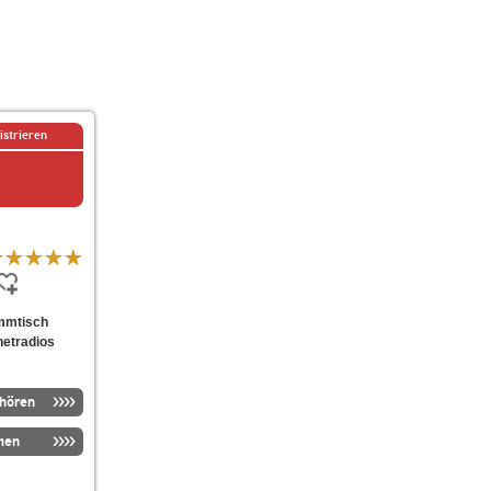
istrieren
ammtisch
netradios
nhören
men