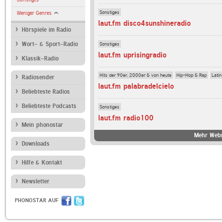
Sonstiges
Weniger Genres
laut.fm disco4sunshineradio
Hörspiele im Radio
Sonstiges
Wort- & Sport-Radio
laut.fm uprisingradio
Klassik-Radio
Hits der 90er, 2000er & von heute
Hip-Hop & Rap
Latin
Radiosender
laut.fm palabradelcielo
Beliebteste Radios
Beliebteste Podcasts
Sonstiges
laut.fm radio100
Mein phonostar
Mehr Webr
Downloads
Hilfe & Kontakt
Newsletter
PHONOSTAR AUF