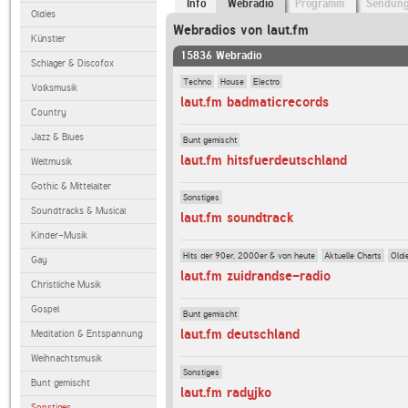
Info
Webradio
Programm
Sendun
Oldies
Webradios von laut.fm
Künstler
15836 Webradio
Schlager & Discofox
Techno
House
Electro
Volksmusik
laut.fm badmaticrecords
Country
Jazz & Blues
Bunt gemischt
laut.fm hitsfuerdeutschland
Weltmusik
Gothic & Mittelalter
Sonstiges
Soundtracks & Musical
laut.fm soundtrack
Kinder-Musik
Hits der 90er, 2000er & von heute
Aktuelle Charts
Oldi
Gay
laut.fm zuidrandse-radio
Christliche Musik
Gospel
Bunt gemischt
laut.fm deutschland
Meditation & Entspannung
Weihnachtsmusik
Sonstiges
Bunt gemischt
laut.fm radyjko
Sonstiges