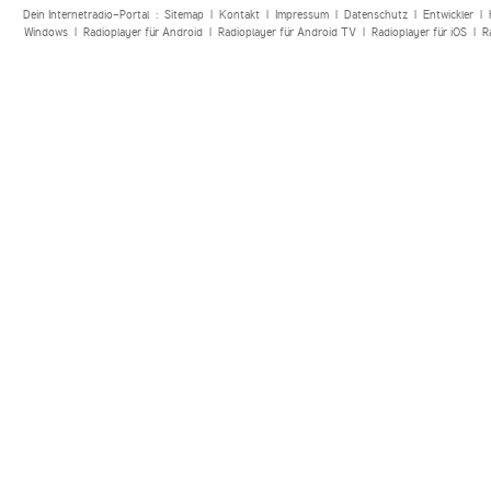
Dein Internetradio-Portal :
Sitemap
|
Kontakt
|
Impressum
|
Datenschutz
|
Entwickler
|
Windows
|
Radioplayer für Android
|
Radioplayer für Android TV
|
Radioplayer für iOS
|
R