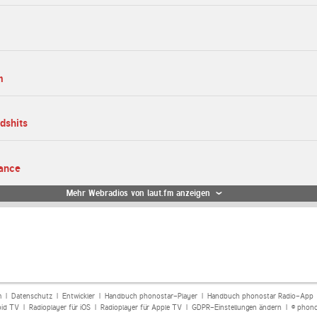
m
dshits
dance
Mehr Webradios von laut.fm anzeigen
m
|
Datenschutz
|
Entwickler
|
Handbuch phonostar-Player
|
Handbuch phonostar Radio-App
oid TV
|
Radioplayer für iOS
|
Radioplayer für Apple TV
|
GDPR-Einstellungen ändern
| © phono