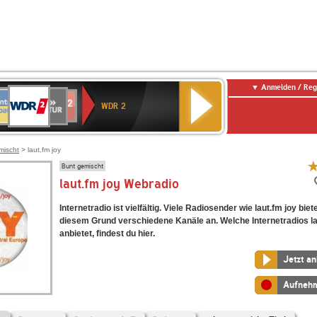
Anmelden / Reg
WDR
NTENNE
SWR
chlandfunk
Deutschlandfunk
80er
SWR3
WDR
BR-
NDR
2
WDR 2
AYERN
Kultur
r
90er
4
KLASSIK
2
OLDIE
ANTENNE
mischt
> laut.fm joy
Bunt gemischt
laut.fm joy Webradio
Internetradio ist vielfältig. Viele Radiosender wie laut.fm joy bie
diesem Grund verschiedene Kanäle an. Welche Internetradios la
anbietet, findest du hier.
Jetzt a
Aufneh