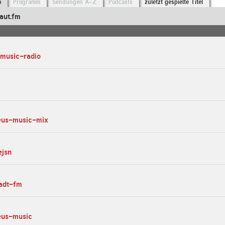
o
Programm
Sendungen A-Z
Podcasts
zuletzt gespielte Titel
aut.fm
-music-radio
eus-music-mix
ejsn
tadt-fm
eus-music