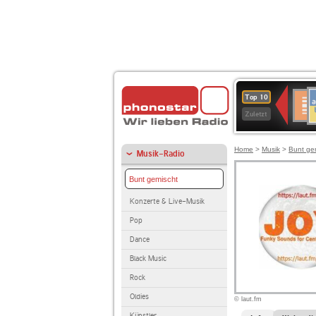
A
Deuts
Top 10
B
Kultu
Zuletzt
Home
>
Musik
>
Bunt ge
Musik-Radio
Bunt gemischt
Konzerte & Live-Musik
Pop
Dance
Black Music
Rock
Oldies
© laut.fm
Künstler