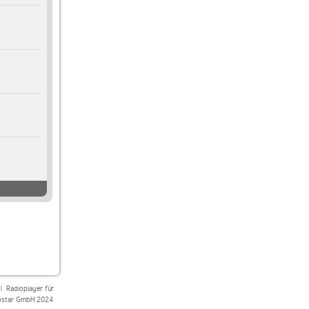
|
Radioplayer für
star GmbH 2024