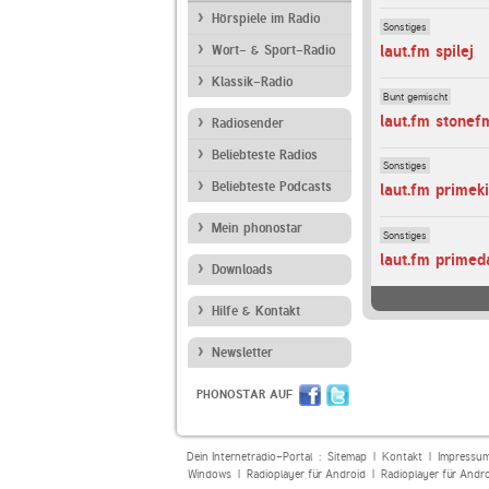
Hörspiele im Radio
Sonstiges
laut.fm spilej
Wort- & Sport-Radio
Klassik-Radio
Bunt gemischt
laut.fm stonef
Radiosender
Beliebteste Radios
Sonstiges
Beliebteste Podcasts
laut.fm primeki
Mein phonostar
Sonstiges
laut.fm prime
Downloads
Hilfe & Kontakt
Newsletter
PHONOSTAR AUF
Dein Internetradio-Portal :
Sitemap
|
Kontakt
|
Impressu
Windows
|
Radioplayer für Android
|
Radioplayer für Andr