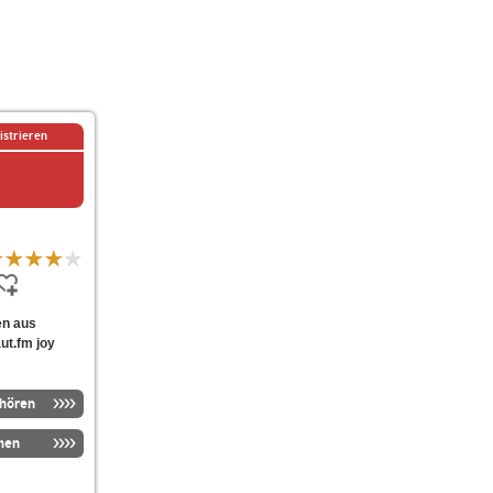
istrieren
ten aus
ut.fm joy
nhören
men