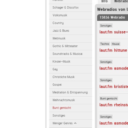
Info
Webradi
Schlager & Discofox
Webradios von l
Volksmusik
15836 Webradio
Country
Sonstiges
Jazz & Blues
laut.fm suisse
Weltmusik
Techno
House
Gothic & Mittelalter
laut.fm hittune
Soundtracks & Musical
Kinder-Musik
Sonstiges
laut.fm asmod
Gay
Christliche Musik
Sonstiges
Gospel
laut.fm kristist
Meditation & Entspannung
Bunt gemischt
Weihnachtsmusik
laut.fm rheins
Bunt gemischt
Sonstiges
Sonstiges
laut.fm asmod
Weniger Genres