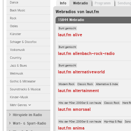
Dance
Info
Webradio
Programm
Sendun
Black Music
Webradios von laut.fm
Rock
15844 Webradio
Oldies
Bunt gemischt
laut.fm alive
Künstler
Schlager & Discofox
Bunt gemischt
Volksmusik
laut.fm allenbach-rock-radio
Country
Bunt gemischt
Jazz & Blues
laut.fm alternativeworld
Weltmusik
Gothic & Mittelalter
Modern Rock
Classic Rock
Alternative & Indie
Soundtracks & Musical
laut.fm altertainment
Kinder-Musik
Hits der 90er, 2000er & von heute
Classic Rock
Hard R
Mehr Genres
laut.fm amorsaal
Hörspiele im Radio
Hits der 90er, 2000er & von heute
Hip-Hop & Rap
Sons
Wort- & Sport-Radio
laut.fm anima