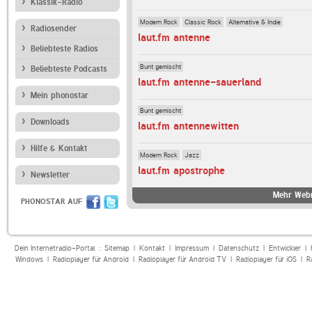
Klassik-Radio
Modern Rock
Classic Rock
Alternative & Indie
Radiosender
laut.fm antenne
Beliebteste Radios
Bunt gemischt
Beliebteste Podcasts
laut.fm antenne-sauerland
Mein phonostar
Bunt gemischt
Downloads
laut.fm antennewitten
Hilfe & Kontakt
Modern Rock
Jazz
laut.fm apostrophe
Newsletter
Mehr Webr
PHONOSTAR AUF
Dein Internetradio-Portal :
Sitemap
|
Kontakt
|
Impressum
|
Datenschutz
|
Entwickler
|
Windows
|
Radioplayer für Android
|
Radioplayer für Android TV
|
Radioplayer für iOS
|
R